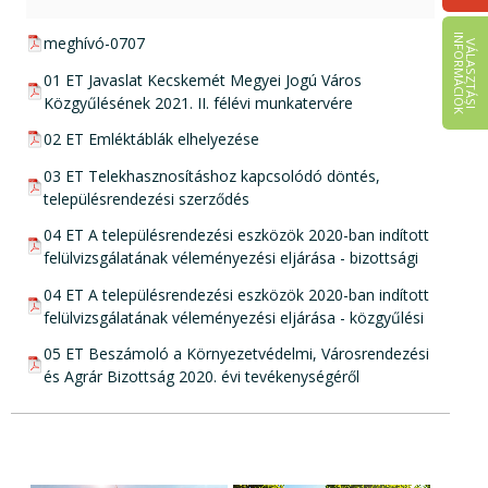
I
K
pdf csatolmány:
meghívó-0707
V
Á
L
A
S
Z
T
Á
S
I
N
F
O
R
M
Á
C
I
Ó
pdf csatolmány:
01 ET Javaslat Kecskemét Megyei Jogú Város
Közgyűlésének 2021. II. félévi munkatervére
pdf csatolmány:
02 ET Emléktáblák elhelyezése
pdf csatolmány:
03 ET Telekhasznosításhoz kapcsolódó döntés,
településrendezési szerződés
pdf csatolmány:
04 ET A településrendezési eszközök 2020-ban indított
felülvizsgálatának véleményezési eljárása - bizottsági
pdf csatolmány:
04 ET A településrendezési eszközök 2020-ban indított
felülvizsgálatának véleményezési eljárása - közgyűlési
pdf csatolmány:
05 ET Beszámoló a Környezetvédelmi, Városrendezési
és Agrár Bizottság 2020. évi tevékenységéről