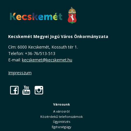
Kecskemét Megyei Jogú Város Önkormányzata
Cím: 6000 Kecskemét, Kossuth tér 1.
Telefon: +36-76/513-513
E-mail:
kecskemet@kecskemet.hu
Impresszum
Facebook
YouTube
Instagram
Városunk
A városról
Közérdekű telefonszámok
Ügyintézés
Egészségügy