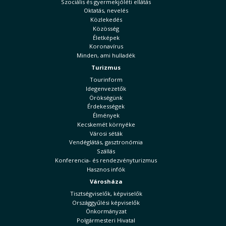
Szociális és gyermekjóléti ellátás
Oktatás, nevelés
Közlekedés
Közösség
Életképek
Koronavírus
Minden, ami hulladék
Turizmus
Tourinform
Idegenvezetők
Örökségünk
Érdekességek
Élmények
Kecskemét környéke
Városi séták
Vendéglátás, gasztronómia
Szállás
Konferencia- és rendezvényturizmus
Hasznos infók
Városháza
Tisztségviselők, képviselők
Országgyűlési képviselők
Önkormányzat
Polgármesteri Hivatal