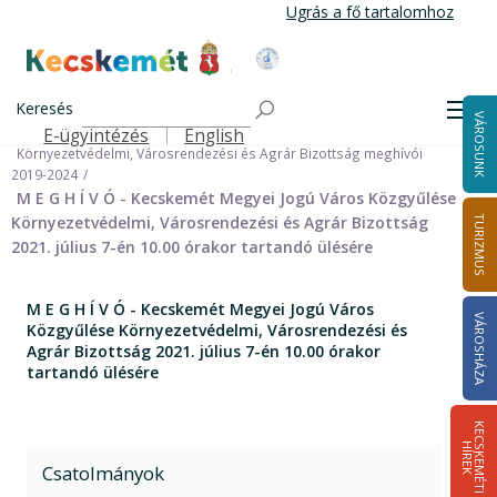
Ugrás
Ugrás a fő tartalomhoz
a
tartalomra
Kecskemét Város Honlapja
Címlap
Városháza
Önkormányzat
Bizottságok
Keresés
Bizottságok 2014-2024
Men
VÁROSUNK
Környezetvédelmi, Városrendezési és Agrár Bizottság 2019-2024
E-ügyintézés
English
Felső navigáció
Környezetvédelmi, Városrendezési és Agrár Bizottság meghívói
2019-2024
M E G H Í V Ó - Kecskemét Megyei Jogú Város Közgyűlése
Környezetvédelmi, Városrendezési és Agrár Bizottság
TURIZMUS
2021. július 7-én 10.00 órakor tartandó ülésére
M E G H Í V Ó - Kecskemét Megyei Jogú Város
VÁROSHÁZA
Közgyűlése Környezetvédelmi, Városrendezési és
Agrár Bizottság 2021. július 7-én 10.00 órakor
tartandó ülésére
K
E
C
S
K
E
M
É
T
I
Í
R
E
H
K
Csatolmányok