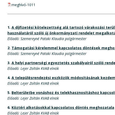
pdf csatolmány:
meghívó-1011
1.
A díjfizetési kötelezettség alá tartozó várakozási ter
használatáról szóló új önkormányzati rendelet megalkot
Előadó: Szemereyné Pataki Klaudia polgármester
2.
Támogatási kérelemmel kapcsolatos döntések megho
Előadó: Szemereyné Pataki Klaudia polgármester
3.
A helyi partnerségi egyeztetés szabályairól szóló ren
Előadó: Lejer Zoltán KVAB elnök
4.
A településrendezési eszközök módosításának kezde
Előadó: Lejer Zoltán KVAB elnök
5.
Belterületbe vonáshoz és telekhasznosításhoz kapcsol
Előadó: Lejer Zoltán KVAB elnök
6.
Köztéri alkotásokkal kapcsolatos döntés meghozatala
Előadó: Lejer Zoltán KVAB elnök