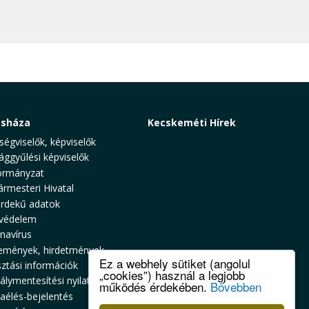
osháza
Kecskeméti Hírek
ségviselők, képviselők
ággyűlési képviselők
rmányzat
ármesteri Hivatal
rdekű adatok
védelem
navírus
emények, hirdetmények
Ez a webhely sütiket (angolul
sztási információk
„cookies”) használ a legjobb
álymentesítési nyilatkozat
működés érdekében.
Bővebben
zaélés-bejelentés