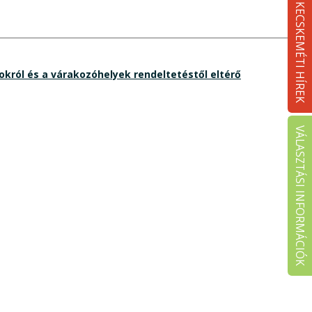
KECSKEMÉTI HÍREK
okról és a várakozóhelyek rendeltetéstől eltérő
VÁLASZTÁSI INFORMÁCIÓK