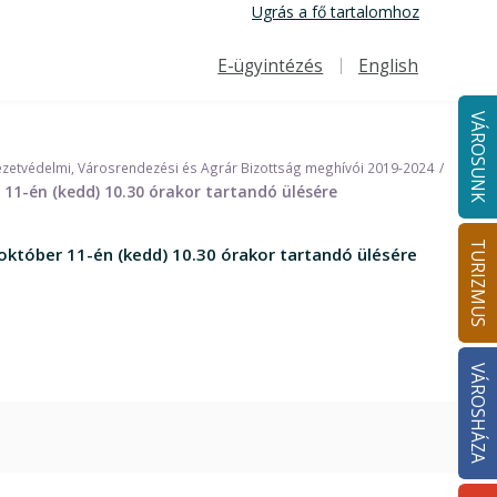
Ugrás a fő tartalomhoz
E-ügyintézés
English
Felső navigáció
VÁROSUNK
zetvédelmi, Városrendezési és Agrár Bizottság meghívói 2019-2024
11-én (kedd) 10.30 órakor tartandó ülésére
TURIZMUS
október 11-én (kedd) 10.30 órakor tartandó ülésére
VÁROSHÁZA