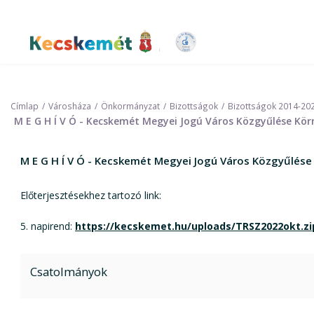
Ugrás
a
tartalomra
Kecskemét Város Honlapja
Címlap
Városháza
Önkormányzat
Bizottságok
Bizottságok 2014-20
M E G H Í V Ó - Kecskemét Megyei Jogú Város Közgyűlése Körn
M E G H Í V Ó - Kecskemét Megyei Jogú Város Közgyűlése
Előterjesztésekhez tartozó link:
5. napirend:
https://kecskemet.hu/uploads/TRSZ2022okt.zi
Csatolmányok