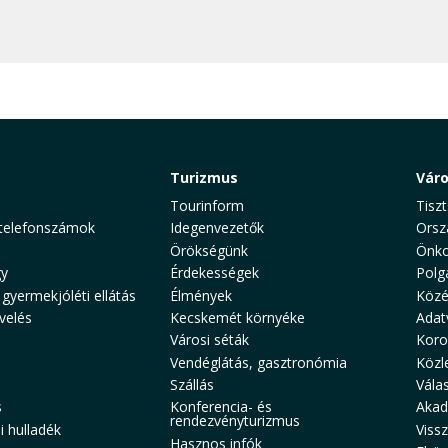
Turizmus
Vár
Tourinform
Tiszt
telefonszámok
Idegenvezetők
Orsz
Örökségünk
Önko
y
Érdekességek
Polg
 gyermekjóléti ellátás
Élmények
Közé
velés
Kecskemét környéke
Adat
Városi séták
Koro
Vendéglátás, gasztronómia
Közl
Szállás
Vála
s
Konferencia- és
Akad
rendezvényturizmus
 hulladék
Viss
Hasznos infók