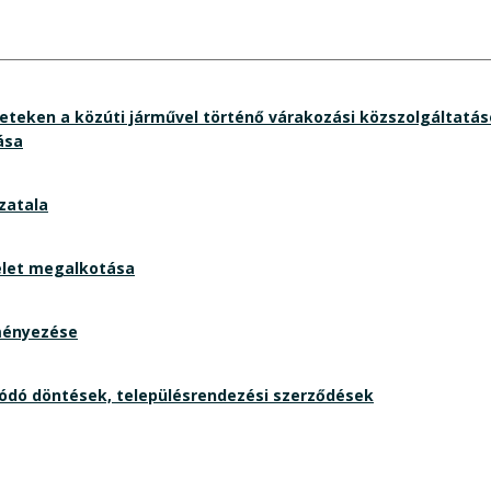
ületeken a közúti járművel történő várakozási közszolgáltatás
ása
zatala
delet megalkotása
ményezése
ódó döntések, településrendezési szerződések