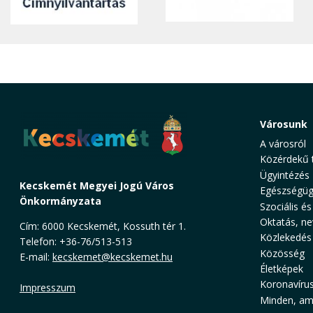
Városunk
A városról
Közérdekű 
Ügyintézés
Kecskemét Megyei Jogú Város
Egészségüg
Önkormányzata
Szociális és
Oktatás, ne
Cím: 6000 Kecskemét, Kossuth tér 1.
Közlekedés
Telefon: +36-76/513-513
Közösség
E-mail:
kecskemet@kecskemet.hu
Életképek
Koronavíru
Impresszum
Minden, ami