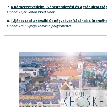
7.
A Környezetvédelmi, Városrendezési és Agrár Bizotts
Előadó: Lejer Zoltán KVAB elnök
8.
Tájékoztató az Izsáki út négysávosításának I. üteméhez
Előadó: Falu György Tamás alpolgármester