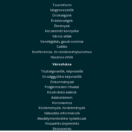
Tourinform
Idegenvezetők
Örökségünk
Érdekességek
Élmények
Kecskemét környéke
Városi séták
Vendéglátás, gasztronómia
Szállás
Konferencia- és rendezvényturizmus
Hasznos infók
Városháza
Tisztségviselők, képviselők
Országgyűlési képviselők
Önkormányzat
Polgármesteri Hivatal
Közérdekű adatok
Adatvédelem
Koronavírus
Közlemények, hirdetmények
Választási információk
Akadálymentesítési nyilatkozat
Visszaélés-bejelentés
Ebösszeírás