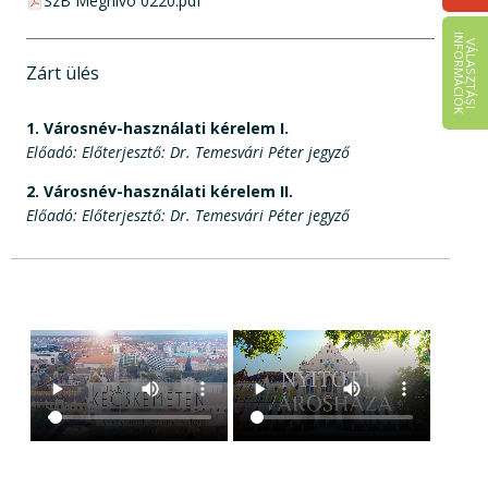
pdf csatolmány:
SzB Meghívó 0220.pdf
I
K
V
Á
L
A
S
Z
T
Á
S
I
N
F
O
R
M
Á
C
I
Ó
Zárt ülés
1.
Városnév-használati kérelem I.
Előadó: Előterjesztő: Dr. Temesvári Péter jegyző
2.
Városnév-használati kérelem II.
Előadó: Előterjesztő: Dr. Temesvári Péter jegyző