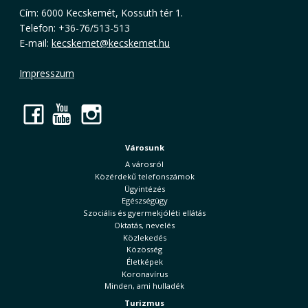
Cím: 6000 Kecskemét, Kossuth tér 1.
Telefon: +36-76/513-513
E-mail:
kecskemet@kecskemet.hu
Impresszum
Facebook
YouTube
Instagram
Városunk
A városról
Közérdekű telefonszámok
Ügyintézés
Egészségügy
Szociális és gyermekjóléti ellátás
Oktatás, nevelés
Közlekedés
Közösség
Életképek
Koronavírus
Minden, ami hulladék
Turizmus