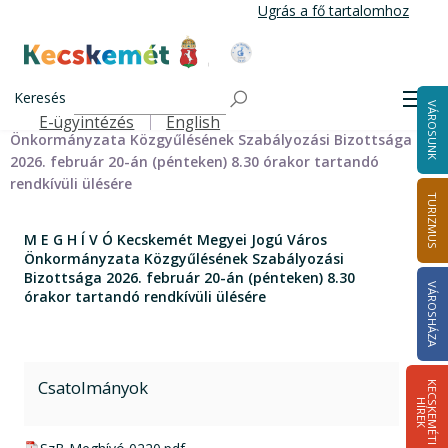
Ugrás
Ugrás a fő tartalomhoz
a
tartalomra
Kecskemét Város Honlapja
Címlap
Városháza
Önkormányzat
Bizottságok
Keresés
Szabályozási Bizottság
Szabályozási Bizottság meghívói
Men
VÁROSUNK
M E G H Í V Ó Kecskemét Megyei Jogú Város
E-ügyintézés
English
Felső navigáció
Önkormányzata Közgyűlésének Szabályozási Bizottsága
2026. február 20-án (pénteken) 8.30 órakor tartandó
rendkívüli ülésére
TURIZMUS
M E G H Í V Ó Kecskemét Megyei Jogú Város
Önkormányzata Közgyűlésének Szabályozási
Bizottsága 2026. február 20-án (pénteken) 8.30
VÁROSHÁZA
órakor tartandó rendkívüli ülésére
Csatolmányok
K
E
C
S
K
E
M
É
T
I
Í
R
E
H
K