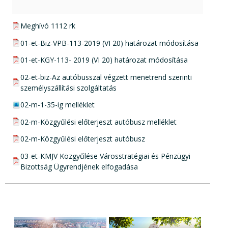
pdf csatolmány:
Meghívó 1112 rk
pdf csatolmány:
01-et-Biz-VPB-113-2019 (VI 20) határozat módosítása
pdf csatolmány:
01-et-KGY-113- 2019 (VI 20) határozat módosítása
pdf csatolmány:
02-et-biz-Az autóbusszal végzett menetrend szerinti
személyszállítási szolgáltatás
zip csatolmány:
02-m-1-35-ig melléklet
pdf csatolmány:
02-m-Közgyűlési előterjeszt autóbusz melléklet
pdf csatolmány:
02-m-Közgyűlési előterjeszt autóbusz
pdf csatolmány:
03-et-KMJV Közgyűlése Városstratégiai és Pénzügyi
Bizottság Ügyrendjének elfogadása