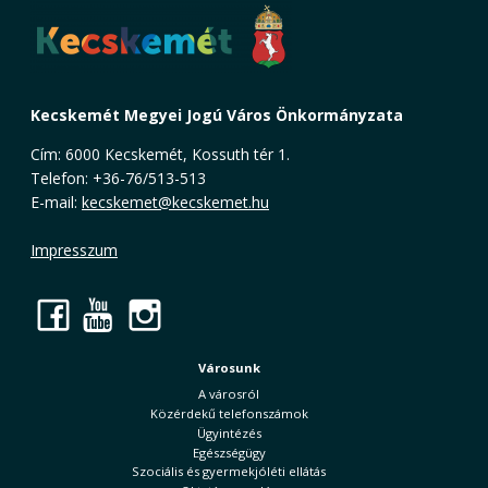
Kecskemét Megyei Jogú Város Önkormányzata
Cím: 6000 Kecskemét, Kossuth tér 1.
Telefon: +36-76/513-513
E-mail:
kecskemet@kecskemet.hu
Impresszum
Facebook
YouTube
Instagram
Városunk
A városról
Közérdekű telefonszámok
Ügyintézés
Egészségügy
Szociális és gyermekjóléti ellátás