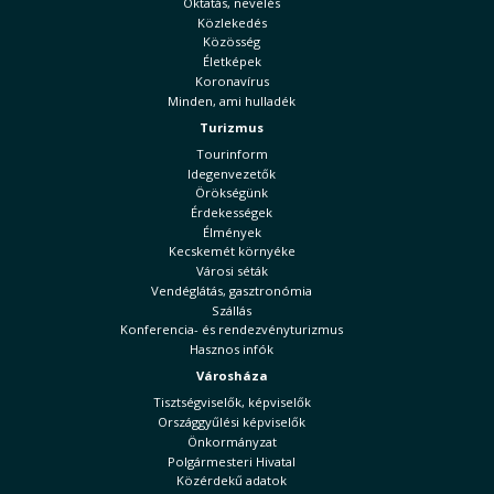
Oktatás, nevelés
Közlekedés
Közösség
Életképek
Koronavírus
Minden, ami hulladék
Turizmus
Tourinform
Idegenvezetők
Örökségünk
Érdekességek
Élmények
Kecskemét környéke
Városi séták
Vendéglátás, gasztronómia
Szállás
Konferencia- és rendezvényturizmus
Hasznos infók
Városháza
Tisztségviselők, képviselők
Országgyűlési képviselők
Önkormányzat
Polgármesteri Hivatal
Közérdekű adatok