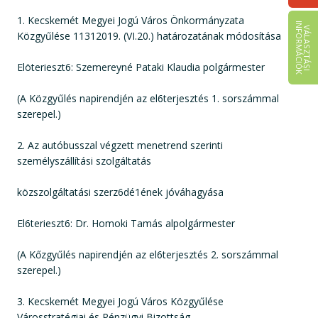
1. Kecskemét Megyei Jogú Város Önkormányzata
I
K
V
Á
L
A
S
Z
T
Á
S
I
N
F
O
R
M
Á
C
I
Ó
Közgyűlése 11312019. (VI.20.) határozatának módosítása
Elöterieszt6: Szemereyné Pataki Klaudia polgármester
(A Közgyűlés napirendjén az el6terjesztés 1. sorszámmal
szerepel.)
2. Az autóbusszal végzett menetrend szerinti
személyszállítási szolgáltatás
közszolgáltatási szerz6dé1ének jóváhagyása
El6terieszt6: Dr. Homoki Tamás alpolgármester
(A Kőzgyűlés napirendjén az el6terjesztés 2. sorszámmal
szerepel.)
3. Kecskemét Megyei Jogú Város Közgyűlése
Városstratégiai és Pénzügyi Bizottság