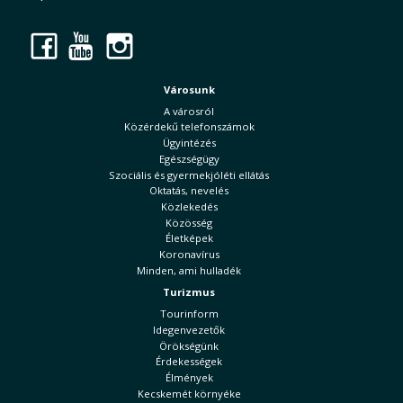
Facebook
YouTube
Instagram
Városunk
A városról
Közérdekű telefonszámok
Ügyintézés
Egészségügy
Szociális és gyermekjóléti ellátás
Oktatás, nevelés
Közlekedés
Közösség
Életképek
Koronavírus
Minden, ami hulladék
Turizmus
Tourinform
Idegenvezetők
Örökségünk
Érdekességek
Élmények
Kecskemét környéke