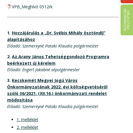
pdf csatolmány:
VPB_Meghívó 0512rk
I
K
V
Á
L
A
S
Z
T
Á
S
I
N
F
O
R
M
Á
C
I
Ó
1.
Hozzájárulás a „Dr. Svébis Mihály ösztöndíj”
alapításához
Előadó: Szemereyné Pataki Klaudia polgármester
2.
Az Arany János Tehetséggondozó Programra
beérkezett új kérelem
Előadó: Engert Jakabné alpolgármester
3.
Kecskemét Megyei Jogú Város
Önkormányzatának 2022. évi költségvetéséről
szóló 36/2021. (XII.16.) önkormányzati rendelet
módosítása
Előadó: Szemereyné Pataki Klaudia polgármester
1. melléklet
2. melléklet