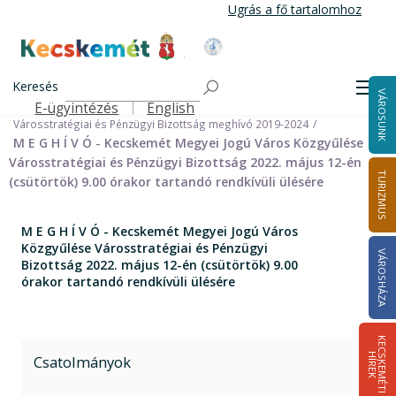
Ugrás
Ugrás a fő tartalomhoz
a
tartalomra
Kecskemét Város Honlapja
Címlap
Városháza
Önkormányzat
Bizottságok
Keresés
Bizottságok 2014-2024
Men
VÁROSUNK
Városstratégiai és Pénzügyi Bizottság 2014-2024
E-ügyintézés
English
Felső navigáció
Városstratégiai és Pénzügyi Bizottság meghívó 2019-2024
M E G H Í V Ó - Kecskemét Megyei Jogú Város Közgyűlése
Városstratégiai és Pénzügyi Bizottság 2022. május 12-én
TURIZMUS
(csütörtök) 9.00 órakor tartandó rendkívüli ülésére
M E G H Í V Ó - Kecskemét Megyei Jogú Város
Közgyűlése Városstratégiai és Pénzügyi
VÁROSHÁZA
Bizottság 2022. május 12-én (csütörtök) 9.00
órakor tartandó rendkívüli ülésére
K
E
C
S
K
E
M
É
T
I
Í
R
E
H
K
Csatolmányok