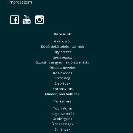
Impresszum
Facebook
YouTube
Instagram
Városunk
A városról
Közérdekű telefonszámok
Ügyintézés
Egészségügy
Szociális és gyermekjóléti ellátás
Oktatás, nevelés
Közlekedés
Közösség
Életképek
Koronavírus
Minden, ami hulladék
Turizmus
Tourinform
Idegenvezetők
Örökségünk
Érdekességek
Élmények