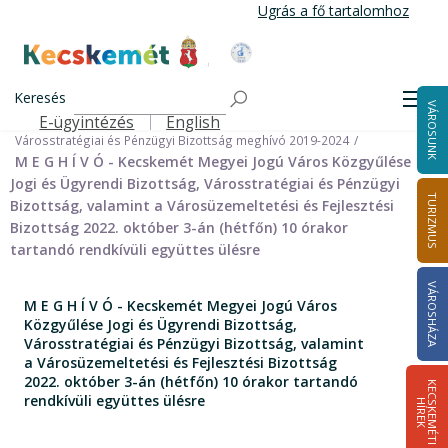
Ugrás
Ugrás a fő tartalomhoz
a
tartalomra
Kecskemét Város Honlapja
Címlap
Városháza
Önkormányzat
Bizottságok
Keresés
Bizottságok 2014-2024
Men
VÁROSUNK
Városstratégiai és Pénzügyi Bizottság 2014-2024
E-ügyintézés
English
Felső navigáció
Városstratégiai és Pénzügyi Bizottság meghívó 2019-2024
M E G H Í V Ó - Kecskemét Megyei Jogú Város Közgyűlése
Jogi és Ügyrendi Bizottság, Városstratégiai és Pénzügyi
TURIZMUS
Bizottság, valamint a Városüzemeltetési és Fejlesztési
Bizottság 2022. október 3-án (hétfőn) 10 órakor
tartandó rendkívüli együttes ülésre
VÁROSHÁZA
M E G H Í V Ó - Kecskemét Megyei Jogú Város
Közgyűlése Jogi és Ügyrendi Bizottság,
Városstratégiai és Pénzügyi Bizottság, valamint
a Városüzemeltetési és Fejlesztési Bizottság
2022. október 3-án (hétfőn) 10 órakor tartandó
K
E
C
S
K
E
M
É
T
I
Í
R
E
rendkívüli együttes ülésre
H
K