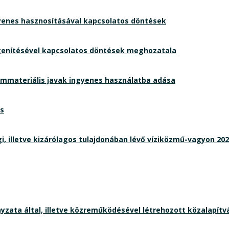
yenes hasznosításával kapcsolatos döntések
egenítésével kapcsolatos döntések meghozatala
mmateriális javak ingyenes használatba adása
és
lletve kizárólagos tulajdonában lévő víziközmű-vagyon 2023.
ta által, illetve közreműködésével létrehozott közalapítvá