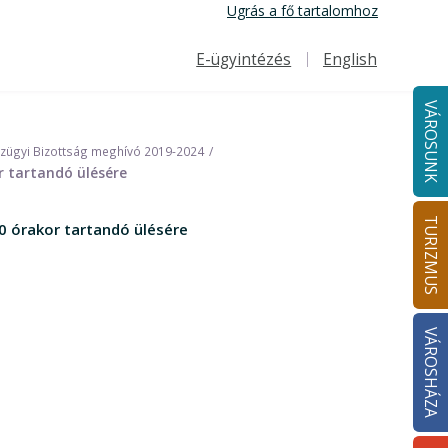
Ugrás a fő tartalomhoz
E-ügyintézés
English
Felső navigáció
VÁROSUNK
nzügyi Bizottság meghívó 2019-2024
r tartandó ülésére
TURIZMUS
0 órakor tartandó ülésére
VÁROSHÁZA