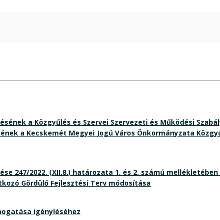
ek a Közgyűlés és Szervei Szervezeti és Működési Szabályzat
nek a Kecskemét Megyei Jogú Város Önkormányzata Közgyűlé
247/2022. (XII.8.) határozata 1. és 2. számú mellékletében 
atkozó Gördülő Fejlesztési Terv módosítása
mogatása igényléséhez