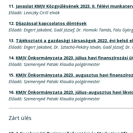
11.
Javaslat KMJV Közgyűlésének 2023. II. félévi munkater
Előadó: Leviczky Cirill elnök
12.
Díjazással kapcsolatos döntések
Előadó: Engert Jakabné, Gaál József, Dr. Homoki Tamás, Falu Gyö
13.
Tájékoztató a gazdasági társaságok 2022. évi belső e
Előadó: Engert Jakabné, Dr. Sztachó-Pekáry István, Gaál József, 
14.
KMJV Önkormányzata 2023. július havi finanszírozási 
Előadó: Szemereyné Pataki Klaudia polgármester
15.
KMJV Önkormányzata 2023. augusztus havi finanszíro
Előadó: Szemereyné Pataki Klaudia polgármester
16.
KMJV Önkormányzata 2023. július-augusztus havi likvi
Előadó: Szemereyné Pataki Klaudia polgármester
Zárt ülés