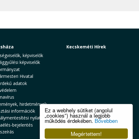
osháza
Kecskeméti Hírek
ségviselők, képviselők
ággyűlési képviselők
rmányzat
ármesteri Hivatal
rdekű adatok
védelem
navírus
emények, hirdetmények
Ez a webhely sütiket (angolul
sztási információk
„cookies”) használ a legjobb
álymentesítési nyilatkozat
működés érdekében.
Bővebben
zaélés-bejelentés
szeírás
Megértettem!