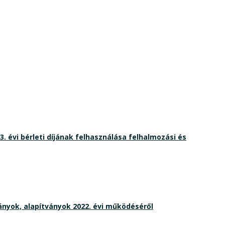
 évi bérleti díjának felhasználása felhalmozási és
nyok, alapítványok 2022. évi működéséről