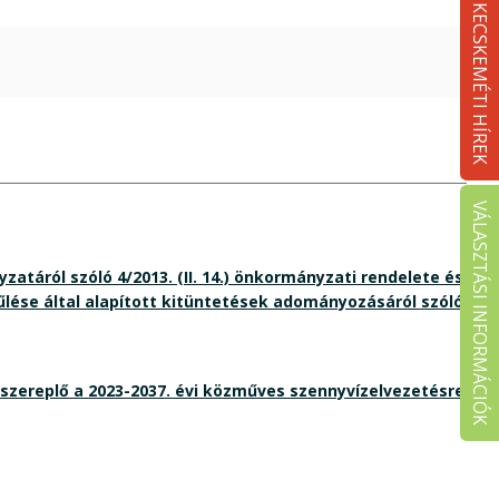
KECSKEMÉTI HÍREK
VÁLASZTÁSI INFORMÁCIÓK
áról szóló 4/2013. (II. 14.) önkormányzati rendelete és
se által alapított kitüntetések adományozásáról szóló
szereplő a 2023-2037. évi közműves szennyvízelvezetésre