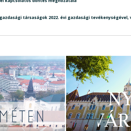
vel kapcsolatos döntés meghozatala
gazdasági társaságok 2022. évi gazdasági tevékenységével, v