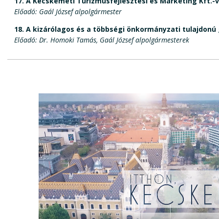
17.
A Kecskeméti Turizmusfejlesztési és Marketing Kft.-
Előadó: Gaál József alpolgármester
18.
A kizárólagos és a többségi önkormányzati tulajdonú 
Előadó: Dr. Homoki Tamás, Gaál József alpolgármesterek