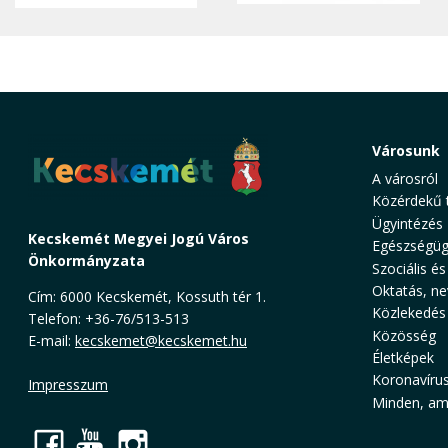
Városunk
A városról
Közérdekű 
Ügyintézés
Kecskemét Megyei Jogú Város
Egészségüg
Önkormányzata
Szociális és
Oktatás, ne
Cím: 6000 Kecskemét, Kossuth tér 1.
Közlekedés
Telefon: +36-76/513-513
Közösség
E-mail:
kecskemet@kecskemet.hu
Életképek
Koronavíru
Impresszum
Minden, ami
Facebook
YouTube
Instagram