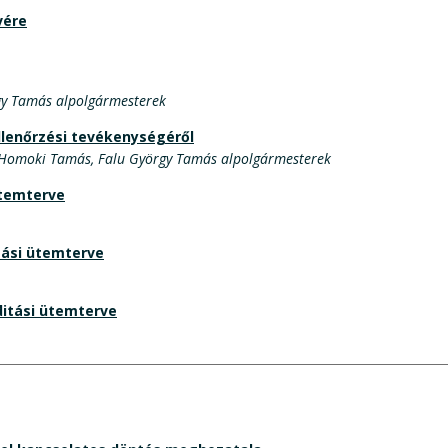
vére
rgy Tamás alpolgármesterek
llenőrzési tevékenységéről
Dr. Homoki Tamás, Falu György Tamás alpolgármesterek
ütemterve
zási ütemterve
ditási ütemterve