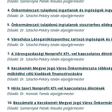
Előadó: Szemereyné Pataki Klaudia polgármester
4.
Önkormányzati tulajdonú ingatlanok és ingóságok ing
Előadó: Dr. Sztachó-Pekáry István alpolgármester
5.
Önkormányzati tulajdonú ingtalanok visszterhes elid
Előadó: Dr. Sztachó-Pekáry István alpolgármester
6.
Városháza Látogatóközponthoz tartozó ingóságok és i
Előadó: Dr. Sztachó-Pekáry István alpolgármester
7.
A Városgazdasági Nonprofit Kft.-vel kapcsolatos dönt
Előadó: Dr. Sztachó-Pekáry István alpolgármester
8.
Kecskemét Megyei Jogú Város Önkormányzata többségi, i
működési célú kiadások finanszírozására
Előadó: Dr. Sztachó-Pekáry István alpolgármester
9.
Hírös Sport Nonprofit Kft-vel kapcsolatos döntések
Előadó: Dr. Homoki Tamás alpolgármester
10.
Beszámoló a Kecskemét Megyei Jogú Város Önkormányza
Előadó: Szemereyné Pataki Klaudia polgármester