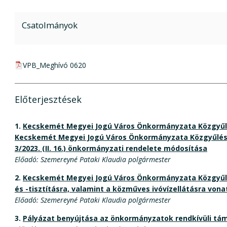
Csatolmányok
pdf csatolmány:
VPB_Meghívó 0620
Előterjesztések
1.
Kecskemét Megyei Jogú Város Önkormányzata Közgyűlésén
Kecskemét Megyei Jogú Város Önkormányzata Közgyűlésé
3/2023. (II. 16.) önkormányzati rendelete módosítása
Előadó: Szemereyné Pataki Klaudia polgármester
2.
Kecskemét Megyei Jogú Város Önkormányzata Közgyűlése 
és -tisztításra, valamint a közműves ivóvízellátásra von
Előadó: Szemereyné Pataki Klaudia polgármester
3.
Pályázat benyújtása az önkormányzatok rendkívüli tá