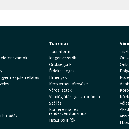
Turizmus
Vár
Tourinform
Tiszt
telefonszámok
Idegenvezetők
Orsz
Örökségünk
Önko
y
Érdekességek
Polg
 gyermekjóléti ellátás
Élmények
Közé
velés
Kecskemét környéke
Adat
Városi séták
Koro
Vendéglátás, gasztronómia
Közl
Szállás
Vála
s
Konferencia- és
Akad
rendezvényturizmus
 hulladék
Viss
Hasznos infók
Ebös