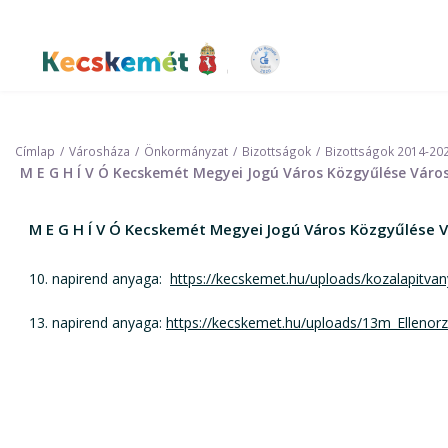
Ugrás
a
tartalomra
Kecskemét Város Honlapja
Címlap
Városháza
Önkormányzat
Bizottságok
Bizottságok 2014-20
M E G H Í V Ó Kecskemét Megyei Jogú Város Közgyűlése Váross
M E G H Í V Ó Kecskemét Megyei Jogú Város Közgyűlése Vá
10. napirend anyaga:
https://kecskemet.hu/uploads/kozalapitvan
13. napirend anyaga:
https://kecskemet.hu/uploads/13m_Ellenorze