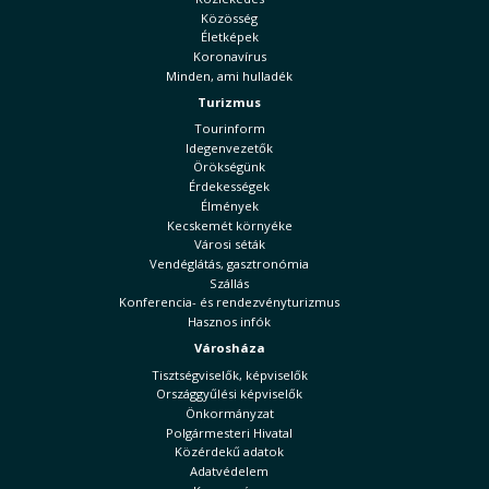
Közösség
Életképek
Koronavírus
Minden, ami hulladék
Turizmus
Tourinform
Idegenvezetők
Örökségünk
Érdekességek
Élmények
Kecskemét környéke
Városi séták
Vendéglátás, gasztronómia
Szállás
Konferencia- és rendezvényturizmus
Hasznos infók
Városháza
Tisztségviselők, képviselők
Országgyűlési képviselők
Önkormányzat
Polgármesteri Hivatal
Közérdekű adatok
Adatvédelem