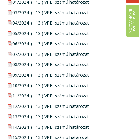
pdf csatolmány:
01/2024. (II.13.) VPB. számú határozat
I
K
pdf csatolmány:
03/2024. (II.13.) VPB. számú határozat
V
Á
L
A
S
Z
T
Á
S
I
N
F
O
R
M
Á
C
I
Ó
pdf csatolmány:
04/2024. (II.13.) VPB. számú határozat
pdf csatolmány:
05/2024. (II.13.) VPB. számú határozat
pdf csatolmány:
06/2024. (II.13.) VPB. számú határozat
pdf csatolmány:
07/2024. (II.13.) VPB. számú határozat
pdf csatolmány:
08/2024. (II.13.) VPB. számú határozat
pdf csatolmány:
09/2024. (II.13.) VPB. számú határozat
pdf csatolmány:
10/2024. (II.13.) VPB. számú határozat
pdf csatolmány:
11/2024. (II.13.) VPB. számú határozat
pdf csatolmány:
12/2024. (II.13.) VPB. számú határozat
pdf csatolmány:
13/2024. (II.13.) VPB. számú határozat
pdf csatolmány:
14/2024. (II.13.) VPB. számú határozat
pdf csatolmány:
15/2024. (II.13.) VPB. számú határozat