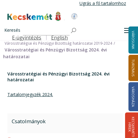
Ugrás
Ugrás a fő tartalomhoz
a
tartalomra
Kecskemét Város Honlapja
Címlap
Városháza
Önkormányzat
Bizottságok
Keresés
Bizottságok 2014-2024
Men
VÁROSUNK
Városstratégiai és Pénzügyi Bizottság 2014-2024
E-ügyintézés
English
Felső navigáció
Városstratégiai és Pénzügyi Bizottság határozatai 2019-2024
Városstratégiai és Pénzügyi Bizottság 2024. évi
határozatai
TURIZMUS
Városstratégiai és Pénzügyi Bizottság 2024. évi
határozatai
VÁROSHÁZA
Tartalomjegyzék 2024
.
K
E
C
S
K
E
M
É
T
I
Í
R
E
Csatolmányok
H
K