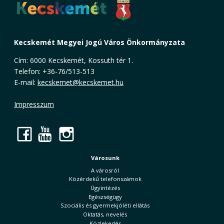
Kecskemét Megyei Jogú Város Önkormányzata
Cím: 6000 Kecskemét, Kossuth tér 1.
Telefon: +36-76/513-513
E-mail:
kecskemet@kecskemet.hu
Impresszum
Facebook
YouTube
Instagram
Városunk
A városról
Közérdekű telefonszámok
Ügyintézés
Egészségügy
Szociális és gyermekjóléti ellátás
Oktatás, nevelés
Közlekedés