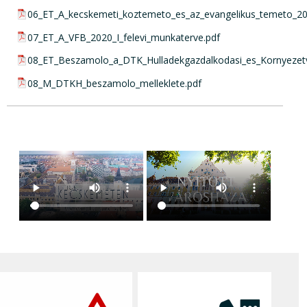
pdf csatolmány:
06_ET_A_kecskemeti_koztemeto_es_az_evangelikus_temeto_2020
pdf csatolmány:
07_ET_A_VFB_2020_I_felevi_munkaterve.pdf
pdf csatolmány:
08_ET_Beszamolo_a_DTK_Hulladekgazdalkodasi_es_Kornyezetv
pdf csatolmány:
08_M_DTKH_beszamolo_melleklete.pdf