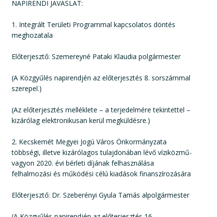
NAPIRENDI JAVASLAT:
1. Integrált Területi Programmal kapcsolatos döntés
meghozatala
Előterjesztő: Szemereyné Pataki Klaudia polgármester
(A Közgyűlés napirendjén az előterjesztés 8. sorszámmal
szerepel.)
(Az előterjesztés melléklete – a terjedelmére tekintettel –
kizárólag elektronikusan kerül megküldésre.)
2. Kecskemét Megyei Jogú Város Önkormányzata
többségi, illetve kizárólagos tulajdonában lévő víziközmű-
vagyon 2020. évi bérleti díjának felhasználása
felhalmozási és működési célú kiadások finanszírozására
Előterjesztő: Dr. Szeberényi Gyula Tamás alpolgármester
(A Közgyűlés napirendjén az előterjesztés 16.