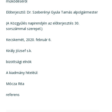
működéséről
Előterjesztő: Dr. Szeberényi Gyula Tamás alpolgármester
(A Közgyűlés napirendjén az előterjesztés 30.
sorszámmal szerepel.)
Kecskemét, 2020. február 6.
Király József s.k.
bizottsági elnök
A kiadmány hiteléül:
Mócza Rita
referens