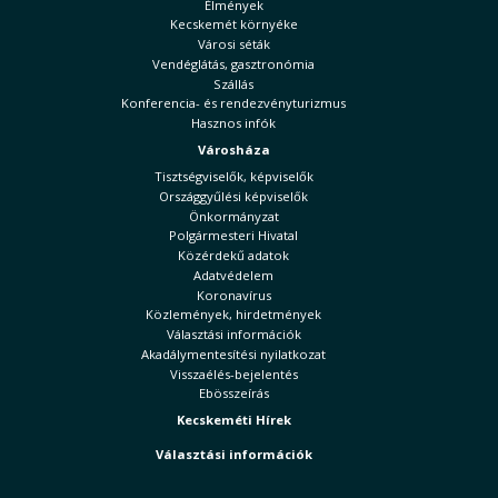
Élmények
Kecskemét környéke
Városi séták
Vendéglátás, gasztronómia
Szállás
Konferencia- és rendezvényturizmus
Hasznos infók
Városháza
Tisztségviselők, képviselők
Országgyűlési képviselők
Önkormányzat
Polgármesteri Hivatal
Közérdekű adatok
Adatvédelem
Koronavírus
Közlemények, hirdetmények
Választási információk
Akadálymentesítési nyilatkozat
Visszaélés-bejelentés
Ebösszeírás
Kecskeméti Hírek
Választási információk