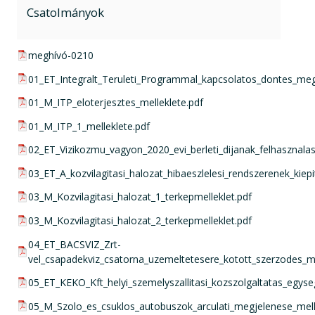
Csatolmányok
pdf csatolmány:
meghívó-0210
pdf csatolmány:
01_ET_Integralt_Teruleti_Programmal_kapcsolatos_dontes_meg
pdf csatolmány:
01_M_ITP_eloterjesztes_melleklete.pdf
pdf csatolmány:
01_M_ITP_1_melleklete.pdf
pdf csatolmány:
02_ET_Vizikozmu_vagyon_2020_evi_berleti_dijanak_felhasznalas
pdf csatolmány:
03_ET_A_kozvilagitasi_halozat_hibaeszlelesi_rendszerenek_kiepi
pdf csatolmány:
03_M_Kozvilagitasi_halozat_1_terkepmelleklet.pdf
pdf csatolmány:
03_M_Kozvilagitasi_halozat_2_terkepmelleklet.pdf
pdf csatolmány:
04_ET_BACSVIZ_Zrt-
vel_csapadekviz_csatorna_uzemeltetesere_kotott_szerzodes_m
pdf csatolmány:
05_ET_KEKO_Kft_helyi_szemelyszallitasi_kozszolgaltatas_egyse
pdf csatolmány:
05_M_Szolo_es_csuklos_autobuszok_arculati_megjelenese_mell