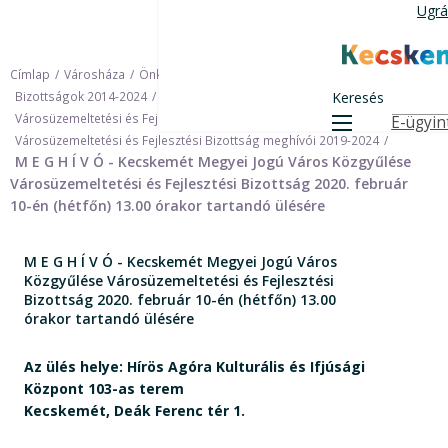
Ugrás
Ugrá
a
tartalomra
Kecskemét
Címlap
Városháza
Önkormányzat
Bizottságok
Bizottságok 2014-2024
Keresés
Városüzemeltetési és Fejlesztési Bizottság 2019-2024
E-ügyin
Menü
Felső navi
Városüzemeltetési és Fejlesztési Bizottság meghívói 2019-2024
M E G H Í V Ó - Kecskemét Megyei Jogú Város Közgyűlése
Városüzemeltetési és Fejlesztési Bizottság 2020. február
10-én (hétfőn) 13.00 órakor tartandó ülésére
M E G H Í V Ó - Kecskemét Megyei Jogú Város
Közgyűlése Városüzemeltetési és Fejlesztési
Bizottság 2020. február 10-én (hétfőn) 13.00
órakor tartandó ülésére
Az ülés helye: Hírös Agóra Kulturális és Ifjúsági
Központ 103-as terem
Kecskemét, Deák Ferenc tér 1.