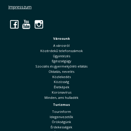
Impresszum
Facebook
YouTube
Instagram
Városunk
A városról
Közérdekű telefonszámok
Ügyintézés
Egészségügy
Szociális és gyermekjóléti ellátás
Oktatás, nevelés
Közlekedés
Közösség
Életképek
Koronavírus
Minden, ami hulladék
Turizmus
Tourinform
Idegenvezetők
Örökségünk
Érdekességek