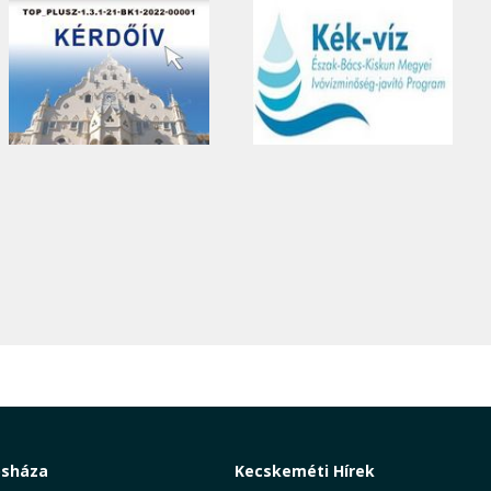
osháza
Kecskeméti Hírek