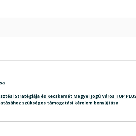
ása
lesztési Stratégiája és Kecskemét Megyei Jogú Város TOP PLU
gatásához szükséges támogatási kérelem benyújtása