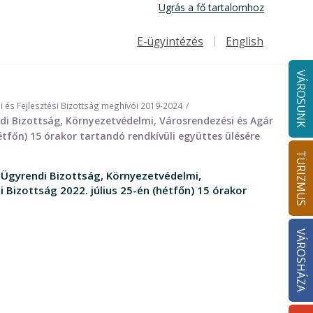
Ugrás a fő tartalomhoz
E-ügyintézés
English
Felső navigáció
VÁROSUNK
 és Fejlesztési Bizottság meghívói 2019-2024
ndi Bizottság, Környezetvédelmi, Városrendezési és Agár
étfőn) 15 órakor tartandó rendkívüli együttes ülésére
TURIZMUS
 Ügyrendi Bizottság, Környezetvédelmi,
 Bizottság 2022. július 25-én (hétfőn) 15 órakor
VÁROSHÁZA