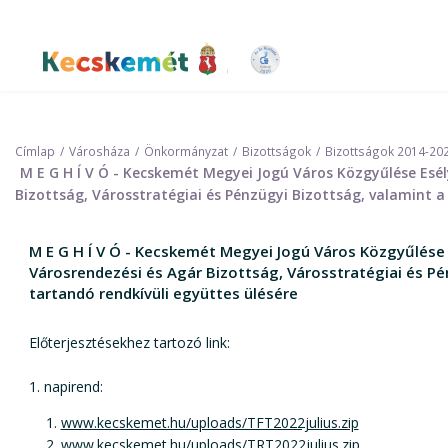
Ugrás
a
tartalomra
Kecskemét Város Honlapja
Címlap
Városháza
Önkormányzat
Bizottságok
Bizottságok 2014-20
M E G H Í V Ó - Kecskemét Megyei Jogú Város Közgyűlése Esél
Bizottság, Városstratégiai és Pénzügyi Bizottság, valamint a 
M E G H Í V Ó - Kecskemét Megyei Jogú Város Közgyűlése 
Városrendezési és Agár Bizottság, Városstratégiai és Pén
tartandó rendkívüli együttes ülésére
Előterjesztésekhez tartozó link:
1. napirend:
www.kecskemet.hu/uploads/TFT2022julius.zip
www.kecskemet.hu/uploads/TRT2022julius.zip