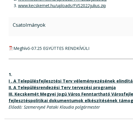
www.kecskemet.hu/uploads/FVS2022julius.zip
Csatolmányok
pdf csatolmány:
Meghívó-07.25 EGYÜTTES RENDKÍVÜLI
1.
I . A Településfejlesztési Terv véleményezésének elindít
II. A Településrendezési Terv tervezési programja
III. Kecskemét Megyei Jogú Város Fenntartható Városfej
fejlesztéspolitikai dokumentumok elkészítésének támo
Előadó: Szemereyné Pataki Klaudia polgármester