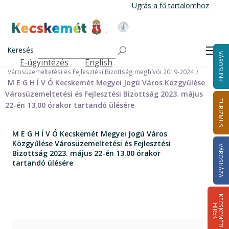
Ugrás
Ugrás a fő tartalomhoz
a
tartalomra
Kecskemét Város Honlapja
Címlap
Városháza
Önkormányzat
Bizottságok
Keresés
Bizottságok 2014-2024
Men
VÁROSUNK
Városüzemeltetési és Fejlesztési Bizottság 2019-2024
E-ügyintézés
English
Felső navigáció
Városüzemeltetési és Fejlesztési Bizottság meghívói 2019-2024
M E G H Í V Ó Kecskemét Megyei Jogú Város Közgyűlése
Városüzemeltetési és Fejlesztési Bizottság 2023. május
TURIZMUS
22-én 13.00 órakor tartandó ülésére
M E G H Í V Ó Kecskemét Megyei Jogú Város
Közgyűlése Városüzemeltetési és Fejlesztési
VÁROSHÁZA
Bizottság 2023. május 22-én 13.00 órakor
tartandó ülésére
K
E
C
S
K
E
M
É
T
I
Í
R
E
H
K