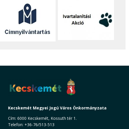
Kecskemét Megyei Jogú Város Önkormányzata
Cím: 6000 Kecskemét, Kossuth tér 1.
Telefon: +36-76/513-513