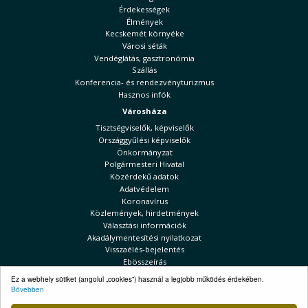
Érdekességek
Élmények
Kecskemét környéke
Városi séták
Vendéglátás, gasztronómia
Szállás
Konferencia- és rendezvényturizmus
Hasznos infók
Városháza
Tisztségviselők, képviselők
Országgyűlési képviselők
Önkormányzat
Polgármesteri Hivatal
Közérdekű adatok
Adatvédelem
Koronavírus
Közlemények, hirdetmények
Választási információk
Akadálymentesítési nyilatkozat
Visszaélés-bejelentés
Ebösszeírás
Kecskeméti Hírek
Ez a webhely sütiket (angolul „cookies”) használ a legjobb működés érdekében.
Bővebben
Választási információk