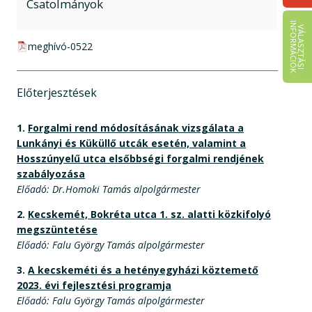
Csatolmányok
I
K
V
Á
L
A
S
Z
T
Á
S
I
N
F
O
R
M
Á
C
I
Ó
pdf csatolmány:
meghívó-0522
Előterjesztések
1.
Forgalmi rend módosításának vizsgálata a
Lunkányi és Küküllő utcák esetén, valamint a
Hosszúnyelű utca elsőbbségi forgalmi rendjének
szabályozása
Előadó: Dr.Homoki Tamás alpolgármester
2.
Kecskemét, Bokréta utca 1. sz. alatti közkifolyó
megszüntetése
Előadó: Falu György Tamás alpolgármester
3.
A kecskeméti és a hetényegyházi köztemető
2023. évi fejlesztési programja
Előadó: Falu György Tamás alpolgármester