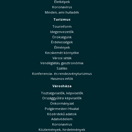
Életképek
Koronavírus
Minden, ami hulladék
Turizmus
Tourinform
Idegenvezetők
Örökségünk
Érdekességek
Élmények
Kecskemét környéke
Városi séták
Vendéglátás, gasztronómia
Szállás
Konferencia- és rendezvényturizmus
Hasznos infók
Városháza
Tisztségviselők, képviselők
Országgyűlési képviselők
Önkormányzat
Polgármesteri Hivatal
Közérdekű adatok
Adatvédelem
Koronavírus
Közlemények, hirdetmények