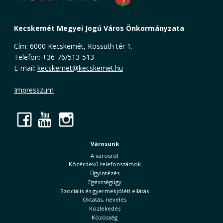
Kecskemét Megyei Jogú Város Önkormányzata
Cím: 6000 Kecskemét, Kossuth tér 1.
Telefon: +36-76/513-513
E-mail:
kecskemet@kecskemet.hu
Impresszum
Facebook
YouTube
Instagram
Városunk
A városról
Közérdekű telefonszámok
Ügyintézés
Egészségügy
Szociális és gyermekjóléti ellátás
Oktatás, nevelés
Közlekedés
Közösség