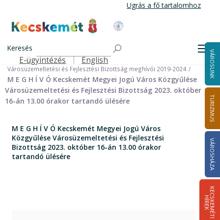
Ugrás
Ugrás a fő tartalomhoz
a
tartalomra
Kecskemét Város Honlapja
Címlap
Városháza
Önkormányzat
Bizottságok
Keresés
Bizottságok 2014-2024
Men
VÁROSUNK
Városüzemeltetési és Fejlesztési Bizottság 2019-2024
E-ügyintézés
English
Felső navigáció
Városüzemeltetési és Fejlesztési Bizottság meghívói 2019-2024
M E G H Í V Ó Kecskemét Megyei Jogú Város Közgyűlése
Városüzemeltetési és Fejlesztési Bizottság 2023. október
TURIZMUS
16-án 13.00 órakor tartandó ülésére
M E G H Í V Ó Kecskemét Megyei Jogú Város
Közgyűlése Városüzemeltetési és Fejlesztési
VÁROSHÁZA
Bizottság 2023. október 16-án 13.00 órakor
tartandó ülésére
K
E
C
S
K
E
M
É
T
I
Í
R
E
H
K