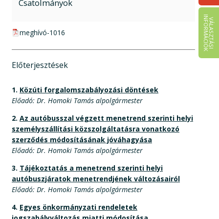
Csatolmányok
I
K
V
Á
L
A
S
Z
T
Á
S
I
N
F
O
R
M
Á
C
I
Ó
pdf csatolmány:
meghívó-1016
Előterjesztések
1.
Közúti forgalomszabályozási döntések
Előadó: Dr. Homoki Tamás alpolgármester
2.
Az autóbusszal végzett menetrend szerinti helyi
személyszállítási közszolgáltatásra vonatkozó
szerződés módosításának jóváhagyása
Előadó: Dr. Homoki Tamás alpolgármester
3.
Tájékoztatás a menetrend szerinti helyi
autóbuszjáratok menetrendjének változásairól
Előadó: Dr. Homoki Tamás alpolgármester
4.
Egyes önkormányzati rendeletek
jogszabályváltozás miatti módosítása