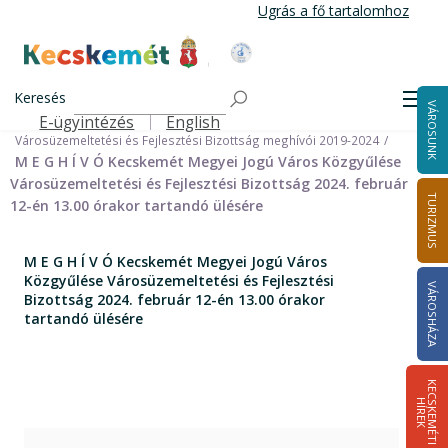
Ugrás
Ugrás a fő tartalomhoz
a
tartalomra
Kecskemét Város Honlapja
Címlap
Városháza
Önkormányzat
Bizottságok
Keresés
Bizottságok 2014-2024
Men
VÁROSUNK
Városüzemeltetési és Fejlesztési Bizottság 2019-2024
E-ügyintézés
English
Felső navigáció
Városüzemeltetési és Fejlesztési Bizottság meghívói 2019-2024
M E G H Í V Ó Kecskemét Megyei Jogú Város Közgyűlése
Városüzemeltetési és Fejlesztési Bizottság 2024. február
TURIZMUS
12-én 13.00 órakor tartandó ülésére
M E G H Í V Ó Kecskemét Megyei Jogú Város
Közgyűlése Városüzemeltetési és Fejlesztési
VÁROSHÁZA
Bizottság 2024. február 12-én 13.00 órakor
tartandó ülésére
K
E
C
S
K
E
M
É
T
I
Í
R
E
H
K