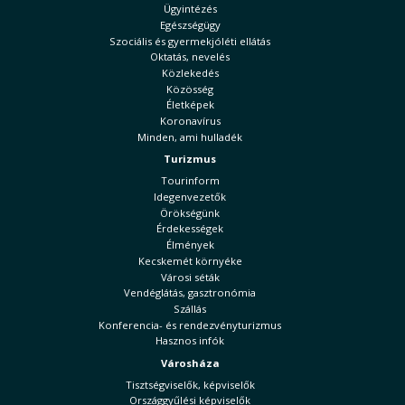
Ügyintézés
Egészségügy
Szociális és gyermekjóléti ellátás
Oktatás, nevelés
Közlekedés
Közösség
Életképek
Koronavírus
Minden, ami hulladék
Turizmus
Tourinform
Idegenvezetők
Örökségünk
Érdekességek
Élmények
Kecskemét környéke
Városi séták
Vendéglátás, gasztronómia
Szállás
Konferencia- és rendezvényturizmus
Hasznos infók
Városháza
Tisztségviselők, képviselők
Országgyűlési képviselők