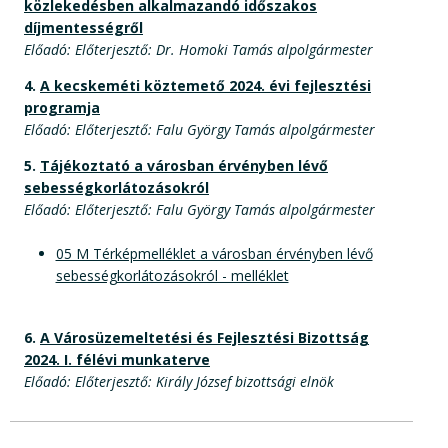
közlekedésben alkalmazandó időszakos
díjmentességről
Előadó: Előterjesztő: Dr. Homoki Tamás alpolgármester
4.
A kecskeméti köztemető 2024. évi fejlesztési
programja
Előadó: Előterjesztő: Falu György Tamás alpolgármester
5.
Tájékoztató a városban érvényben lévő
sebességkorlátozásokról
Előadó: Előterjesztő: Falu György Tamás alpolgármester
05 M Térképmelléklet a városban érvényben lévő
sebességkorlátozásokról - melléklet
6.
A Városüzemeltetési és Fejlesztési Bizottság
2024. I. félévi munkaterve
Előadó: Előterjesztő: Király József bizottsági elnök