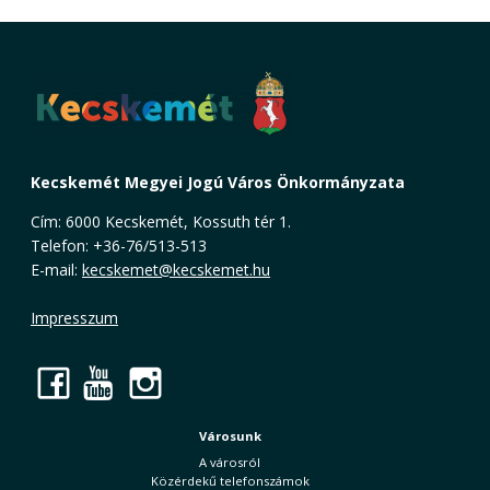
Kecskemét Megyei Jogú Város Önkormányzata
Cím: 6000 Kecskemét, Kossuth tér 1.
Telefon: +36-76/513-513
E-mail:
kecskemet@kecskemet.hu
Impresszum
Facebook
YouTube
Instagram
Városunk
A városról
Közérdekű telefonszámok