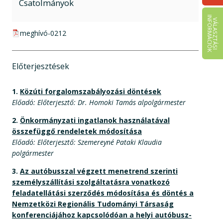
Csatolmányok
I
K
V
Á
L
A
S
Z
T
Á
S
I
N
F
O
R
M
Á
C
I
Ó
pdf csatolmány:
meghívó-0212
Előterjesztések
1.
Közúti forgalomszabályozási döntések
Előadó: Előterjesztő: Dr. Homoki Tamás alpolgármester
2.
Önkormányzati ingatlanok használatával
összefüggő rendeletek módosítása
Előadó: Előterjesztő: Szemereyné Pataki Klaudia
polgármester
3.
Az autóbusszal végzett menetrend szerinti
személyszállítási szolgáltatásra vonatkozó
feladatellátási szerződés módosítása és döntés a
Nemzetközi Regionális Tudományi Társaság
konferenciájához kapcsolódóan a helyi autóbusz-