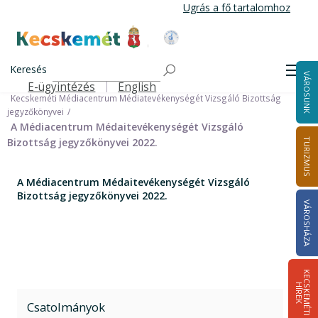
Ugrás
Ugrás a fő tartalomhoz
a
tartalomra
Kecskemét Város Honlapja
Címlap
Városháza
Önkormányzat
Bizottságok
Keresés
Vizsgáló Bizottságok
Men
VÁROSUNK
Kecskeméti Médiacentrum Médiatevékenységét Vizsgáló Bizottság
E-ügyintézés
English
Felső navigáció
Kecskeméti Médiacentrum Médiatevékenységét Vizsgáló Bizottság
jegyzőkönyvei
A Médiacentrum Médaitevékenységét Vizsgáló
Bizottság jegyzőkönyvei 2022.
TURIZMUS
A Médiacentrum Médaitevékenységét Vizsgáló
Bizottság jegyzőkönyvei 2022.
VÁROSHÁZA
K
E
C
S
K
E
M
É
T
I
Í
R
E
H
K
Csatolmányok