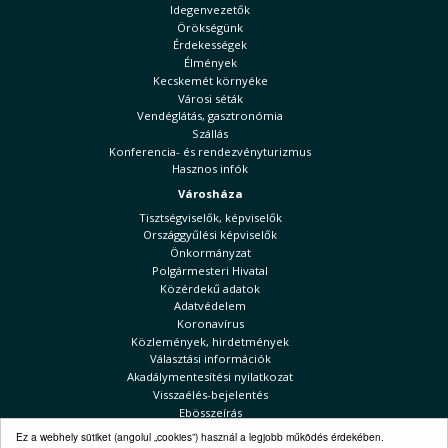
Idegenvezetők
Örökségünk
Érdekességek
Élmények
Kecskemét környéke
Városi séták
Vendéglátás, gasztronómia
Szállás
Konferencia- és rendezvényturizmus
Hasznos infók
Városháza
Tisztségviselők, képviselők
Országgyűlési képviselők
Önkormányzat
Polgármesteri Hivatal
Közérdekű adatok
Adatvédelem
Koronavírus
Közlemények, hirdetmények
Választási információk
Akadálymentesítési nyilatkozat
Visszaélés-bejelentés
Ebösszeírás
Kecskeméti Hírek
Ez a webhely sütiket (angolul „cookies”) használ a legjobb működés érdekében.