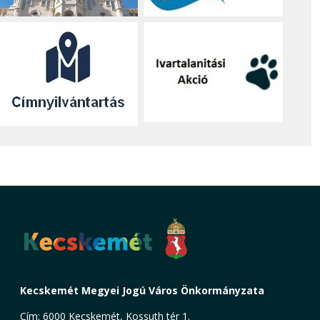
Kecskemét Megyei Jogú Város Önkormányzata
Cím: 6000 Kecskemét, Kossuth tér 1.