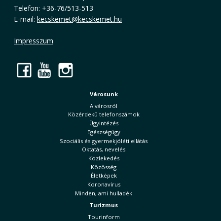
Telefon: +36-76/513-513
E-mail:
kecskemet@kecskemet.hu
Impresszum
Facebook
YouTube
Instagram
Városunk
A városról
Közérdekű telefonszámok
Ügyintézés
Egészségügy
Szociális és gyermekjóléti ellátás
Oktatás, nevelés
Közlekedés
Közösség
Életképek
Koronavírus
Minden, ami hulladék
Turizmus
Tourinform