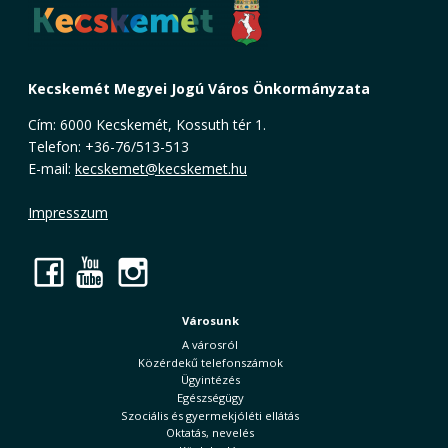
Kecskemét Megyei Jogú Város Önkormányzata
Cím: 6000 Kecskemét, Kossuth tér 1.
Telefon: +36-76/513-513
E-mail:
kecskemet@kecskemet.hu
Impresszum
Facebook
YouTube
Instagram
Városunk
A városról
Közérdekű telefonszámok
Ügyintézés
Egészségügy
Szociális és gyermekjóléti ellátás
Oktatás, nevelés