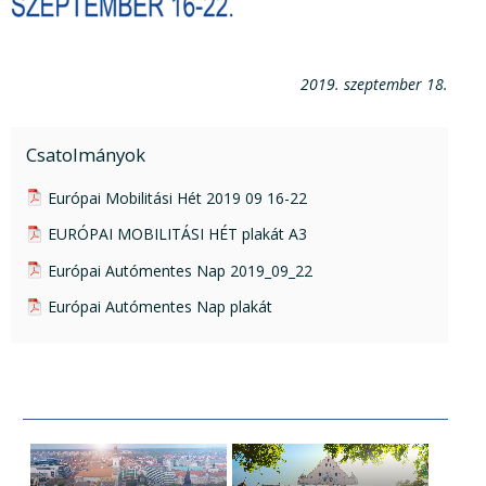
2019. szeptember 18.
Csatolmányok
pdf csatolmány:
Európai Mobilitási Hét 2019 09 16-22
pdf csatolmány:
EURÓPAI MOBILITÁSI HÉT plakát A3
pdf csatolmány:
Európai Autómentes Nap 2019_09_22
pdf csatolmány:
Európai Autómentes Nap plakát