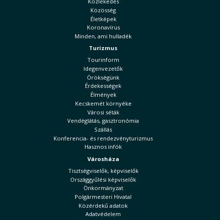
Közlekedés
Közösség
Életképek
Koronavírus
Minden, ami hulladék
Turizmus
Tourinform
Idegenvezetők
Örökségünk
Érdekességek
Élmények
Kecskemét környéke
Városi séták
Vendéglátás, gasztronómia
Szállás
Konferencia- és rendezvényturizmus
Hasznos infók
Városháza
Tisztségviselők, képviselők
Országgyűlési képviselők
Önkormányzat
Polgármesteri Hivatal
Közérdekű adatok
Adatvédelem