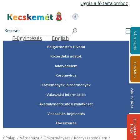
Ugrás
Ugrás a fő tartalomhoz
a
tartalomra
Tisztségviselők, képviselők
Kecskemét Város Honlapja
Országgyűlési képviselők
Keresés
Men
VÁROSUNK
Önkormányzat
E-ügyintézés
English
Felső navigáció
Polgármesteri Hivatal
Közérdekű adatok
TURIZMUS
Adatvédelem
Koronavírus
Közlemények, hirdetmények
VÁROSHÁZA
Választási információk
Akadálymentesítési nyilatkozat
Visszaélés-bejelentés
K
E
C
S
K
E
M
É
T
I
Í
R
E
Ebösszeírás
H
K
Címlap
Városháza
Önkormányzat
Környezetvédelem