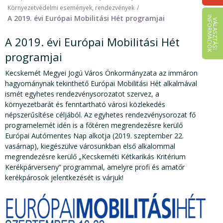
Környezetvédelmi események, rendezvények
A 2019. évi Európai Mobilitási Hét programjai
I
K
V
Á
L
A
S
Z
T
Á
S
I
N
F
O
R
M
Á
C
I
Ó
A 2019. évi Európai Mobilitási Hét
programjai
Kecskemét Megyei Jogú Város Önkormányzata az immáron
hagyománynak tekinthető Európai Mobilitási Hét alkalmával
ismét egyhetes rendezvénysorozatot szervez, a
környezetbarát és fenntartható városi közlekedés
népszerűsítése céljából. Az egyhetes rendezvénysorozat fő
programelemét idén is a főtéren megrendezésre kerülő
Európai Autómentes Nap alkotja (2019. szeptember 22.
vasárnap), kiegészülve városunkban első alkalommal
megrendezésre kerülő „Kecskeméti Kétkarikás Kritérium
Kerékpárverseny” programmal, amelyre profi és amatőr
kerékpárosok jelentkezését is várjuk!