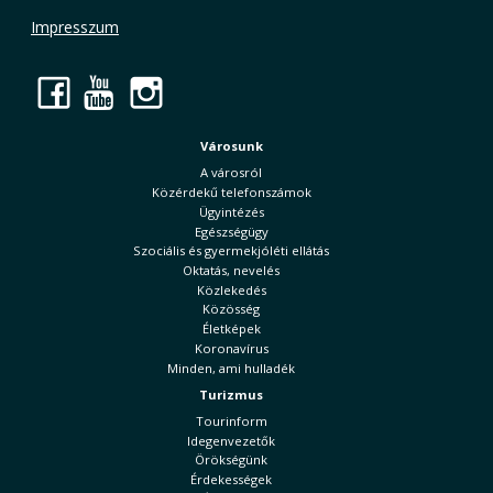
Impresszum
Facebook
YouTube
Instagram
Városunk
A városról
Közérdekű telefonszámok
Ügyintézés
Egészségügy
Szociális és gyermekjóléti ellátás
Oktatás, nevelés
Közlekedés
Közösség
Életképek
Koronavírus
Minden, ami hulladék
Turizmus
Tourinform
Idegenvezetők
Örökségünk
Érdekességek