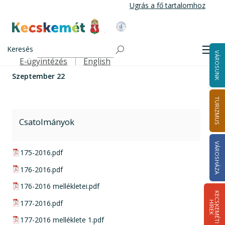
Ugrás
Ugrás a fő tartalomhoz
a
tartalomra
Kecskemét Város Honlapja
Címlap
Városháza
Önkormányzat
Közgyűlés
Szeptember 22
Keresés
Közgyűlési határozatok
2016
Men
VÁROSUNK
E-ügyintézés
English
Felső navigáció
Szeptember 22
TURIZMUS
Csatolmányok
VÁROSHÁZA
pdf csatolmány:
175-2016.pdf
pdf csatolmány:
176-2016.pdf
pdf csatolmány:
176-2016 mellékletei.pdf
K
E
C
S
K
E
M
É
T
I
Í
R
E
pdf csatolmány:
177-2016.pdf
H
K
pdf csatolmány:
177-2016 melléklete 1.pdf