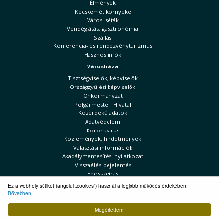
Élmények
Kecskemét környéke
Városi séták
Vendéglátás, gasztronómia
Szállás
Konferencia- és rendezvényturizmus
Hasznos infók
Városháza
Tisztségviselők, képviselők
Országgyűlési képviselők
Önkormányzat
Polgármesteri Hivatal
Közérdekű adatok
Adatvédelem
Koronavírus
Közlemények, hirdetmények
Választási információk
Akadálymentesítési nyilatkozat
Visszaélés-bejelentés
Ebösszeírás
Kecskeméti Hírek
Ez a webhely sütiket (angolul „cookies”) használ a legjobb működés érdekében.
Bővebben
Választási információk
Megértettem!