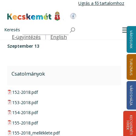
Ugrás
Ugrás a fő tartalomhoz
a
tartalomra
Kecskemét Város Honlapja
Címlap
Városháza
Önkormányzat
Közgyűlés
Szeptember 13
Keresés
Közgyűlési határozatok
2018
Men
VÁROSUNK
E-ügyintézés
English
Felső navigáció
Szeptember 13
TURIZMUS
Csatolmányok
VÁROSHÁZA
pdf csatolmány:
152-2018.pdf
pdf csatolmány:
153-2018.pdf
pdf csatolmány:
154-2018.pdf
K
E
C
S
K
E
M
É
T
I
Í
R
E
pdf csatolmány:
155-2018.pdf
H
K
pdf csatolmány:
155-2018_melléklete.pdf