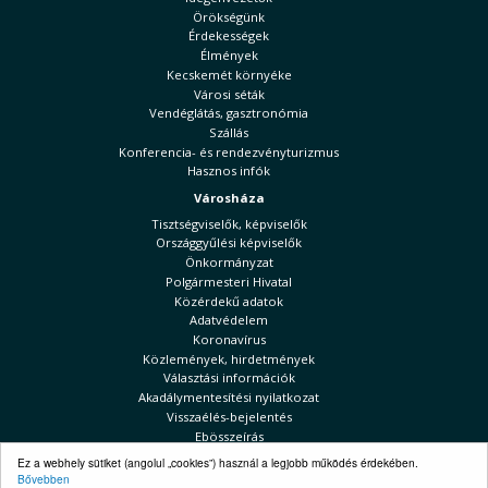
Örökségünk
Érdekességek
Élmények
Kecskemét környéke
Városi séták
Vendéglátás, gasztronómia
Szállás
Konferencia- és rendezvényturizmus
Hasznos infók
Városháza
Tisztségviselők, képviselők
Országgyűlési képviselők
Önkormányzat
Polgármesteri Hivatal
Közérdekű adatok
Adatvédelem
Koronavírus
Közlemények, hirdetmények
Választási információk
Akadálymentesítési nyilatkozat
Visszaélés-bejelentés
Ebösszeírás
Kecskeméti Hírek
Ez a webhely sütiket (angolul „cookies”) használ a legjobb működés érdekében.
Bővebben