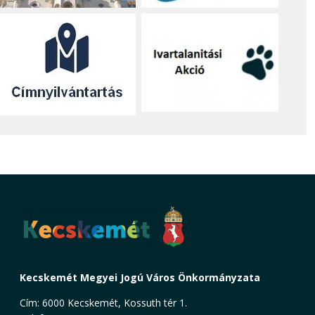
Kecskemét Megyei Jogú Város Önkormányzata
Cím: 6000 Kecskemét, Kossuth tér 1.