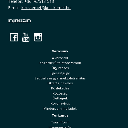
Telefon: +36-76/513-513
E-mail:
kecskemet@kecskemet.hu
Impresszum
Facebook
YouTube
Instagram
Városunk
A városról
Közérdekű telefonszámok
Ügyintézés
Egészségügy
Szociális és gyermekjóléti ellátás
Oktatás, nevelés
Közlekedés
Közösség
Életképek
Koronavírus
Minden, ami hulladék
Turizmus
Tourinform
Idegenvezetők