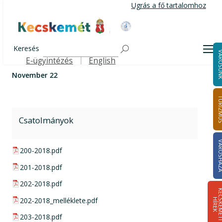
Ugrás
Ugrás a fő tartalomhoz
a
tartalomra
Kecskemét Város Honlapja
Címlap
Városháza
Önkormányzat
Közgyűlés
November 22
Közgyűlési határozatok
Keresés
2018
Men
VÁROS
E-ügyintézés
English
Felső navigáció
November 22
TURIZ
Csatolmányok
VÁROSH
pdf csatolmány:
200-2018.pdf
pdf csatolmány:
201-2018.pdf
pdf csatolmány:
202-2018.pdf
pdf csatolmány:
202-2018_melléklete.pdf
H
K
pdf csatolmány:
203-2018.pdf