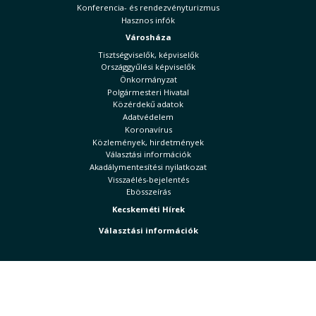
Konferencia- és rendezvényturizmus
Hasznos infók
Városháza
Tisztségviselők, képviselők
Országgyűlési képviselők
Önkormányzat
Polgármesteri Hivatal
Közérdekű adatok
Adatvédelem
Koronavírus
Közlemények, hirdetmények
Választási információk
Akadálymentesítési nyilatkozat
Visszaélés-bejelentés
Ebösszeírás
Kecskeméti Hírek
Választási információk