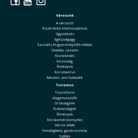
Facebook
YouTube
Instagram
Városunk
A városról
Közérdekű telefonszámok
Ügyintézés
Egészségügy
Szociális és gyermekjóléti ellátás
Oktatás, nevelés
Közlekedés
Közösség
Életképek
Koronavírus
Minden, ami hulladék
Turizmus
Tourinform
Idegenvezetők
Örökségünk
Érdekességek
Élmények
Kecskemét környéke
Városi séták
Vendéglátás, gasztronómia
Szállás