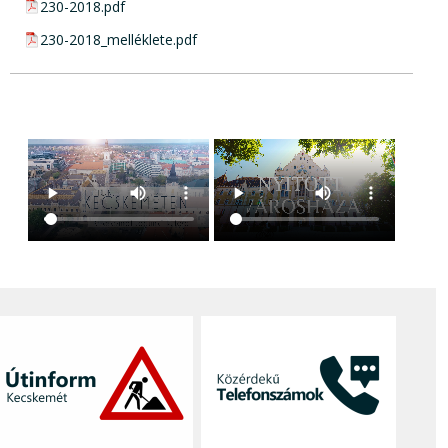
pdf csatolmány:
230-2018.pdf
pdf csatolmány:
230-2018_melléklete.pdf