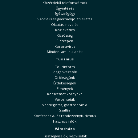
Közérdekű telefonszámok
Ügyintézés
Egészségügy
Szociális és gyermekjóléti ellátás
Oktatás, nevelés
Közlekedés
Közösség
Életképek
Koronavírus
Minden, ami hulladék
Turizmus
Tourinform
Idegenvezetők
Örökségünk
Érdekességek
Élmények
Kecskemét környéke
Városi séták
Vendéglátás, gasztronómia
Szállás
Konferencia- és rendezvényturizmus
Hasznos infók
Városháza
Tisztségviselők, képviselők