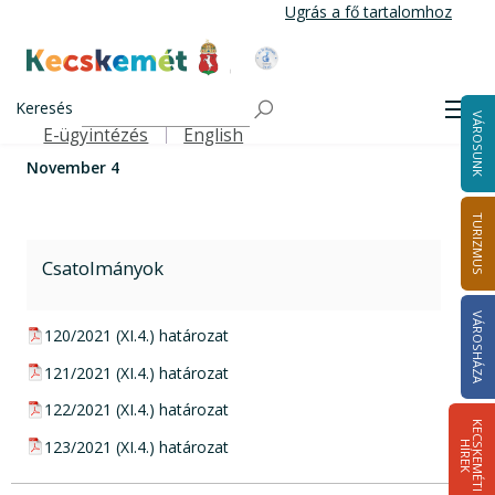
Ugrás
Ugrás a fő tartalomhoz
a
tartalomra
Kecskemét Város Honlapja
Címlap
Városháza
Önkormányzat
Közgyűlés
November 4
Keresés
Közgyűlési határozatok
2021
Men
VÁROSUNK
E-ügyintézés
English
Felső navigáció
November 4
TURIZMUS
Csatolmányok
VÁROSHÁZA
pdf csatolmány:
120/2021 (XI.4.) határozat
pdf csatolmány:
121/2021 (XI.4.) határozat
pdf csatolmány:
122/2021 (XI.4.) határozat
K
E
C
S
K
E
M
É
T
I
Í
R
E
pdf csatolmány:
123/2021 (XI.4.) határozat
H
K