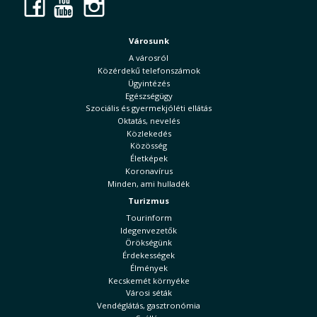
Facebook
YouTube
Instagram
Városunk
A városról
Közérdekű telefonszámok
Ügyintézés
Egészségügy
Szociális és gyermekjóléti ellátás
Oktatás, nevelés
Közlekedés
Közösség
Életképek
Koronavírus
Minden, ami hulladék
Turizmus
Tourinform
Idegenvezetők
Örökségünk
Érdekességek
Élmények
Kecskemét környéke
Városi séták
Vendéglátás, gasztronómia