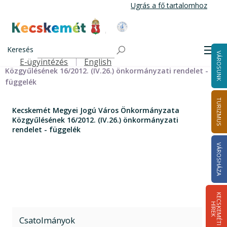
Ugrás
Ugrás a fő tartalomhoz
a
tartalomra
Kecskemét Város Honlapja
Címlap
Városháza
Önkormányzat
Közgyűlés
Keresés
Rendeletek egységes szerkezetben
Men
VÁROSUNK
Kecskemét Megyei Jogú Város Önkormányzata
E-ügyintézés
English
Felső navigáció
Közgyűlésének 16/2012. (IV.26.) önkormányzati rendelet -
függelék
TURIZMUS
Kecskemét Megyei Jogú Város Önkormányzata
Közgyűlésének 16/2012. (IV.26.) önkormányzati
rendelet - függelék
VÁROSHÁZA
K
E
C
S
K
E
M
É
T
I
Í
R
E
H
K
Csatolmányok