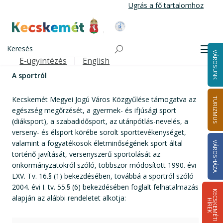
Ugrás
Ugrás a fő tartalomhoz
a
tartalomra
Kecskemét Város Honlapja
Címlap
Városháza
Önkormányzat
Közgyűlés
A sportról
Keresés
Rendeletek egységes szerkezetben
Men
VÁROSUNK
E-ügyintézés
English
Felső navigáció
A sportról
Kecskemét Megyei Jogú Város Közgyűlése támogatva az
TURIZMUS
egészség megőrzését, a gyermek- és ifjúsági sport
(diáksport), a szabadidősport, az utánpótlás-nevelés, a
verseny- és élsport körébe sorolt sporttevékenységet,
valamint a fogyatékosok életminőségének sport által
VÁROSHÁZA
történő javítását, versenyszerű sportolását az
önkormányzatokról szóló, többször módosított 1990. évi
LXV. Tv. 16.§ (1) bekezdésében, továbbá a sportról szóló
2004. évi I. tv. 55.§ (6) bekezdésében foglalt felhatalmazás
K
E
C
S
K
E
M
É
T
I
Í
R
E
alapján az alábbi rendeletet alkotja:
H
K