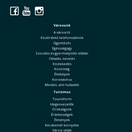
Facebook
YouTube
Instagram
Városunk
A városról
Közérdekű telefonszámok
Ügyintézés
Egészségügy
Szociális és gyermekjóléti ellátás
Oktatás, nevelés
Közlekedés
Közösség
Életképek
Koronavírus
Minden, ami hulladék
Turizmus
Tourinform
Idegenvezetők
Örökségünk
Érdekességek
Élmények
Kecskemét környéke
Városi séták