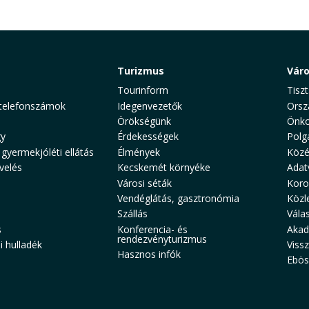
Turizmus
Vár
Tourinform
Tiszt
telefonszámok
Idegenvezetők
Orsz
Örökségünk
Önko
y
Érdekességek
Polg
 gyermekjóléti ellátás
Élmények
Közé
velés
Kecskemét környéke
Adat
Városi séták
Koro
Vendéglátás, gasztronómia
Közl
Szállás
Vála
s
Konferencia- és
Akad
rendezvényturizmus
 hulladék
Viss
Hasznos infók
Ebös
aw