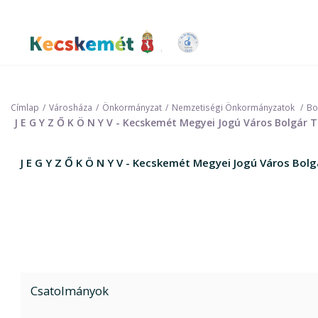
Ugrás
a
tartalomra
Kecskemét Város Honlapja
Címlap
Városháza
Önkormányzat
Nemzetiségi Önkormányzatok
Bo
J E G Y Z Ő K Ö N Y V - Kecskemét Megyei Jogú Város Bolgár
J E G Y Z Ő K Ö N Y V - Kecskemét Megyei Jogú Város Bo
Csatolmányok