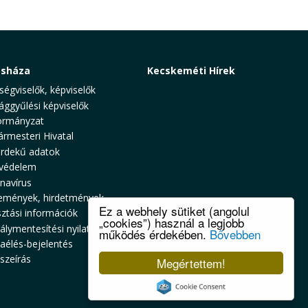
osháza
Kecskeméti Hírek
ségviselők, képviselők
ággyűlési képviselők
rmányzat
ármesteri Hivatal
rdekű adatok
védelem
navírus
emények, hirdetmények
Ez a webhely sütiket (angolul
sztási információk
„cookies”) használ a legjobb
álymentesítési nyilatkozat
működés érdekében.
Bővebben
zaélés-bejelentés
szeírás
Megértettem!