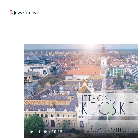
pdf csatolmány:
Jegyzőkönyv