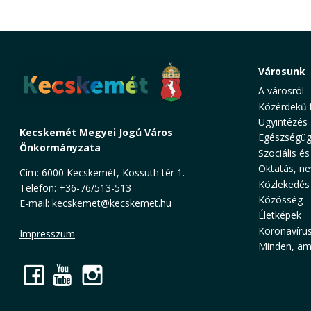
Városunk
A városról
Közérdekű 
Ügyintézés
Kecskemét Megyei Jogú Város
Egészségüg
Önkormányzata
Szociális és
Oktatás, ne
Cím: 6000 Kecskemét, Kossuth tér 1.
Közlekedés
Telefon: +36-76/513-513
Közösség
E-mail:
kecskemet@kecskemet.hu
Életképek
Koronavíru
Impresszum
Minden, ami
Facebook
YouTube
Instagram
Cookie Consent plugin for the EU cookie l