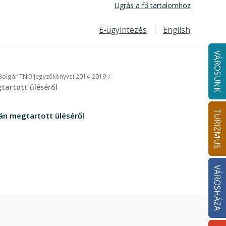
Ugrás a fő tartalomhoz
E-ügyintézés
English
Felső navigáció
VÁROSUNK
Bolgár TNÖ jegyzőkönyvei 2014-2019
tartott üléséről
TURIZMUS
án megtartott üléséről
VÁROSHÁZA