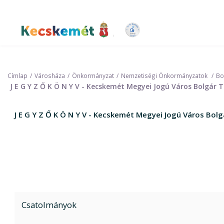
Ugrás
a
tartalomra
Kecskemét Város Honlapja
Címlap
Városháza
Önkormányzat
Nemzetiségi Önkormányzatok
Bo
J E G Y Z Ő K Ö N Y V - Kecskemét Megyei Jogú Város Bolgár
J E G Y Z Ő K Ö N Y V - Kecskemét Megyei Jogú Város Bo
Csatolmányok