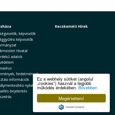
osháza
Kecskeméti Hírek
ségviselők, képviselők
ággyűlési képviselők
rmányzat
ármesteri Hivatal
rdekű adatok
védelem
navírus
emények, hirdetmények
Ez a webhely sütiket (angolul
sztási információk
„cookies”) használ a legjobb
álymentesítési nyilatkozat
működés érdekében.
Bővebben
zaélés-bejelentés
szeírás
Megértettem!