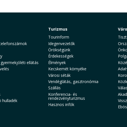
Turizmus
Vár
Tourinform
Tiszt
telefonszámok
Idegenvezetők
Orsz
Örökségünk
Önko
y
Érdekességek
Polg
 gyermekjóléti ellátás
Élmények
Közé
velés
Kecskemét környéke
Adat
Városi séták
Koro
Vendéglátás, gasztronómia
Közl
Szállás
Vála
s
Konferencia- és
Akad
rendezvényturizmus
 hulladék
Viss
Hasznos infók
Ebös
aw