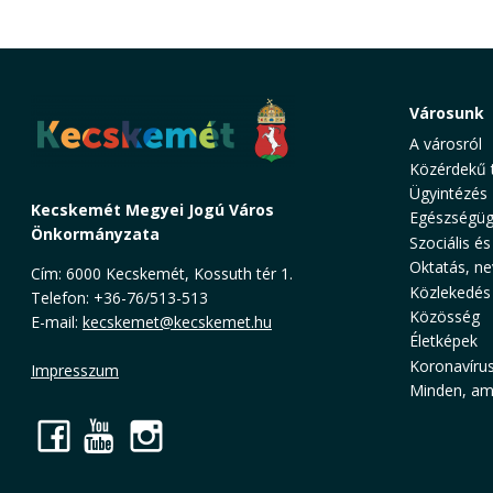
Városunk
A városról
Közérdekű 
Ügyintézés
Kecskemét Megyei Jogú Város
Egészségüg
Önkormányzata
Szociális és
Oktatás, ne
Cím: 6000 Kecskemét, Kossuth tér 1.
Közlekedés
Telefon: +36-76/513-513
Közösség
E-mail:
kecskemet@kecskemet.hu
Életképek
Koronavíru
Impresszum
Minden, ami
Facebook
YouTube
Instagram
Cookie Consent plugin for the EU cookie l