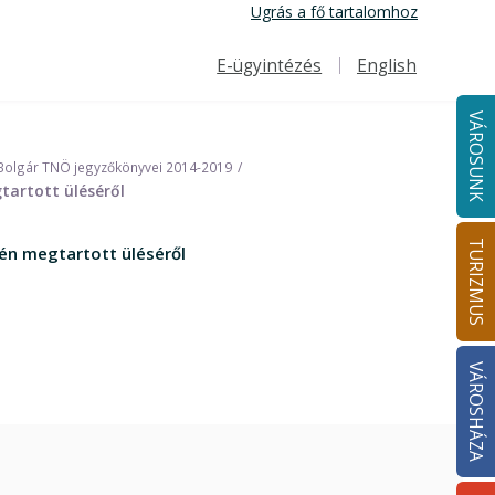
Ugrás a fő tartalomhoz
E-ügyintézés
English
Felső navigáció
VÁROSUNK
Bolgár TNÖ jegyzőkönyvei 2014-2019
tartott üléséről
TURIZMUS
én megtartott üléséről
VÁROSHÁZA