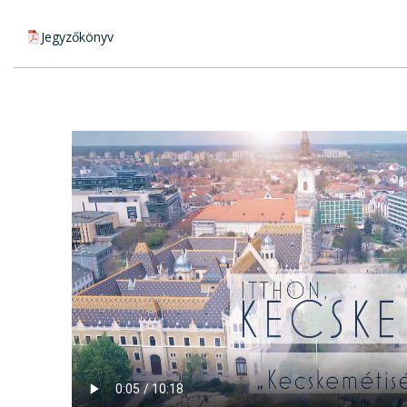
pdf csatolmány:
Jegyzőkönyv