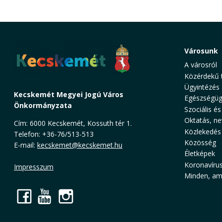
Városunk
A városról
Közérdekű 
Ügyintézés
Kecskemét Megyei Jogú Város
Egészségüg
Önkormányzata
Szociális és
Oktatás, ne
Cím: 6000 Kecskemét, Kossuth tér 1.
Közlekedés
Telefon: +36-76/513-513
Közösség
E-mail:
kecskemet@kecskemet.hu
Életképek
Koronavíru
Impresszum
Minden, ami
Facebook
YouTube
Instagram
Cookie Consent plugin for the EU cookie l