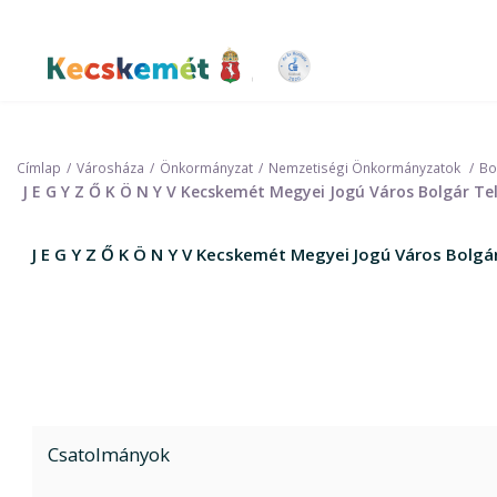
Ugrás
a
tartalomra
Kecskemét Város Honlapja
Címlap
Városháza
Önkormányzat
Nemzetiségi Önkormányzatok
Bo
J E G Y Z Ő K Ö N Y V Kecskemét Megyei Jogú Város Bolgár 
J E G Y Z Ő K Ö N Y V Kecskemét Megyei Jogú Város Bolg
Csatolmányok