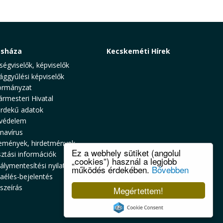
osháza
Kecskeméti Hírek
ségviselők, képviselők
ággyűlési képviselők
rmányzat
ármesteri Hivatal
rdekű adatok
védelem
navírus
emények, hirdetmények
Ez a webhely sütiket (angolul
sztási információk
„cookies”) használ a legjobb
álymentesítési nyilatkozat
működés érdekében.
Bővebben
zaélés-bejelentés
szeírás
Megértettem!