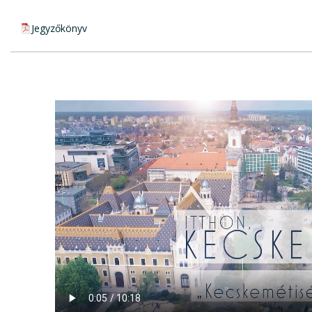
pdf csatolmány:
Jegyzőkönyv