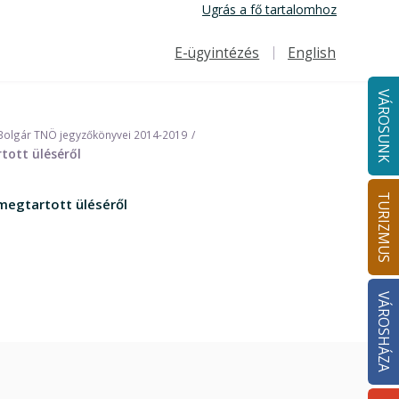
Ugrás a fő tartalomhoz
E-ügyintézés
English
Felső navigáció
VÁROSUNK
Bolgár TNÖ jegyzőkönyvei 2014-2019
tott üléséről
TURIZMUS
megtartott üléséről
VÁROSHÁZA