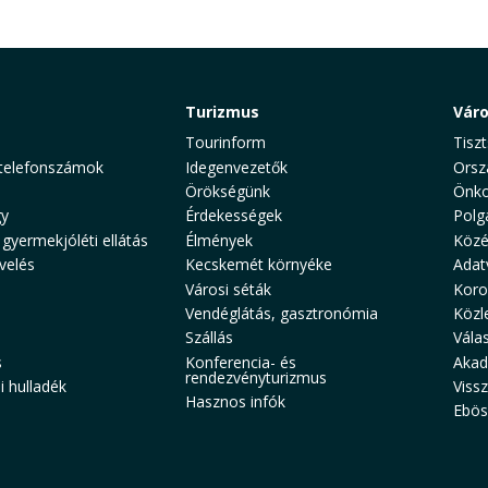
Turizmus
Vár
Tourinform
Tiszt
telefonszámok
Idegenvezetők
Orsz
Örökségünk
Önko
y
Érdekességek
Polg
 gyermekjóléti ellátás
Élmények
Közé
velés
Kecskemét környéke
Adat
Városi séták
Koro
Vendéglátás, gasztronómia
Közl
Szállás
Vála
s
Konferencia- és
Akad
rendezvényturizmus
 hulladék
Viss
Hasznos infók
Ebös
aw