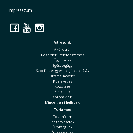
Impresszum
Facebook
YouTube
Instagram
Városunk
A városról
Közérdekű telefonszámok
Ügyintézés
Egészségügy
Szociális és gyermekjóléti ellátás
Oktatás, nevelés
Közlekedés
Közösség
Életképek
Koronavírus
Minden, ami hulladék
Turizmus
Tourinform
Idegenvezetők
Örökségünk
Érdekességek