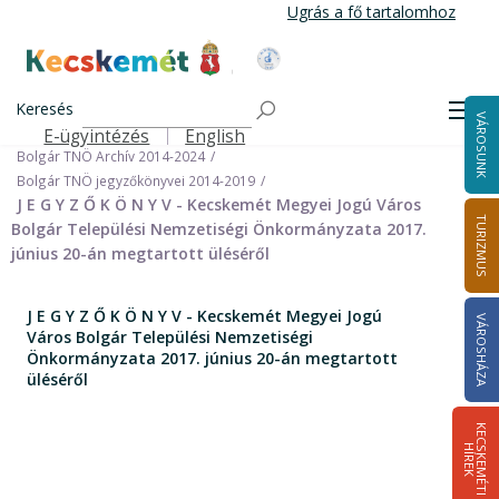
Ugrás
Ugrás a fő tartalomhoz
a
tartalomra
Kecskemét Város Honlapja
Címlap
Városháza
Önkormányzat
Keresés
Nemzetiségi Önkormányzatok
Men
VÁROSUNK
Bolgár Települési Nemzetiségi Önkormányzat
E-ügyintézés
English
Felső navigáció
Bolgár TNÖ Archív 2014-2024
Bolgár TNÖ jegyzőkönyvei 2014-2019
J E G Y Z Ő K Ö N Y V - Kecskemét Megyei Jogú Város
TURIZMUS
Bolgár Települési Nemzetiségi Önkormányzata 2017.
június 20-án megtartott üléséről
J E G Y Z Ő K Ö N Y V - Kecskemét Megyei Jogú
VÁROSHÁZA
Város Bolgár Települési Nemzetiségi
Önkormányzata 2017. június 20-án megtartott
üléséről
K
E
C
S
K
E
M
É
T
I
Í
R
E
H
K