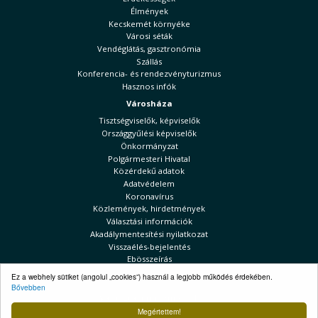
Élmények
Kecskemét környéke
Városi séták
Vendéglátás, gasztronómia
Szállás
Konferencia- és rendezvényturizmus
Hasznos infók
Városháza
Tisztségviselők, képviselők
Országgyűlési képviselők
Önkormányzat
Polgármesteri Hivatal
Közérdekű adatok
Adatvédelem
Koronavírus
Közlemények, hirdetmények
Választási információk
Akadálymentesítési nyilatkozat
Visszaélés-bejelentés
Ebösszeírás
Kecskeméti Hírek
Ez a webhely sütiket (angolul „cookies”) használ a legjobb működés érdekében.
Bővebben
Választási információk
Megértettem!