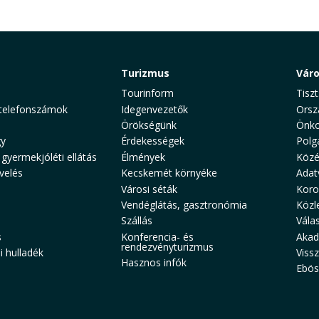
Turizmus
Vár
Tourinform
Tiszt
telefonszámok
Idegenvezetők
Orsz
Örökségünk
Önko
y
Érdekességek
Polg
 gyermekjóléti ellátás
Élmények
Közé
velés
Kecskemét környéke
Adat
Városi séták
Koro
Vendéglátás, gasztronómia
Közl
Szállás
Vála
s
Konferencia- és
Akad
rendezvényturizmus
 hulladék
Viss
Hasznos infók
Ebös
aw