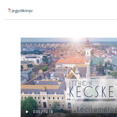
pdf csatolmány:
Jegyzőkönyv