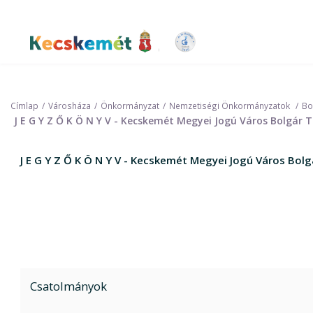
Ugrás
a
tartalomra
Kecskemét Város Honlapja
Címlap
Városháza
Önkormányzat
Nemzetiségi Önkormányzatok
Bo
J E G Y Z Ő K Ö N Y V - Kecskemét Megyei Jogú Város Bolgár
J E G Y Z Ő K Ö N Y V - Kecskemét Megyei Jogú Város Bo
Csatolmányok