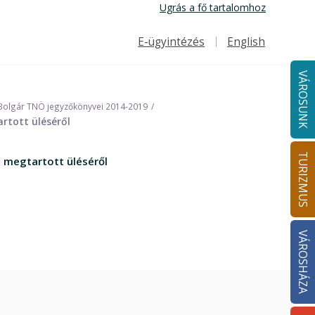
Ugrás a fő tartalomhoz
E-ügyintézés
English
Felső navigáció
VÁROSUNK
Bolgár TNÖ jegyzőkönyvei 2014-2019
rtott üléséről
TURIZMUS
 megtartott üléséről
VÁROSHÁZA