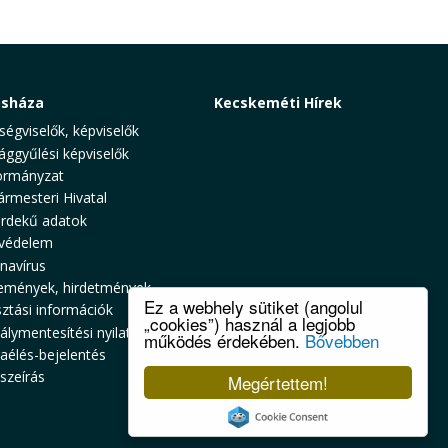
osháza
Kecskeméti Hírek
ségviselők, képviselők
ággyűlési képviselők
rmányzat
ármesteri Hivatal
rdekű adatok
védelem
navírus
emények, hirdetmények
Ez a webhely sütiket (angolul
sztási információk
„cookies”) használ a legjobb
álymentesítési nyilatkozat
működés érdekében.
Bővebben
zaélés-bejelentés
szeírás
Megértettem!