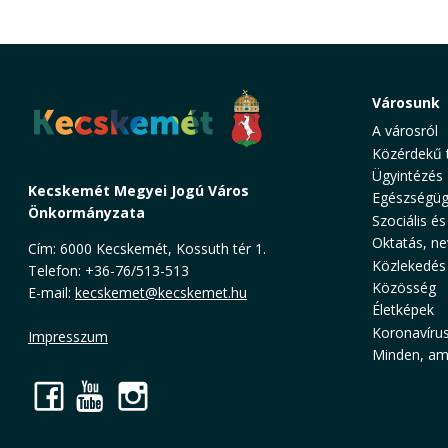
Városunk
A városról
Közérdekű 
Ügyintézés
Kecskemét Megyei Jogú Város
Egészségüg
Önkormányzata
Szociális és
Oktatás, ne
Cím: 6000 Kecskemét, Kossuth tér 1.
Közlekedés
Telefon: +36-76/513-513
Közösség
E-mail:
kecskemet@kecskemet.hu
Életképek
Koronavíru
Impresszum
Minden, ami
Facebook
YouTube
Instagram
Cookie Consent plugin for the EU cookie l