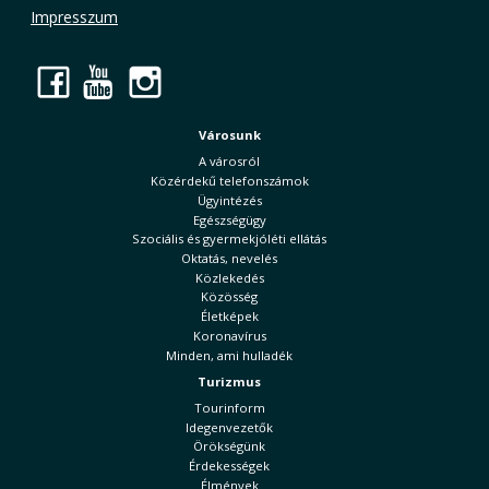
Impresszum
Facebook
YouTube
Instagram
Városunk
A városról
Közérdekű telefonszámok
Ügyintézés
Egészségügy
Szociális és gyermekjóléti ellátás
Oktatás, nevelés
Közlekedés
Közösség
Életképek
Koronavírus
Minden, ami hulladék
Turizmus
Tourinform
Idegenvezetők
Örökségünk
Érdekességek
Élmények