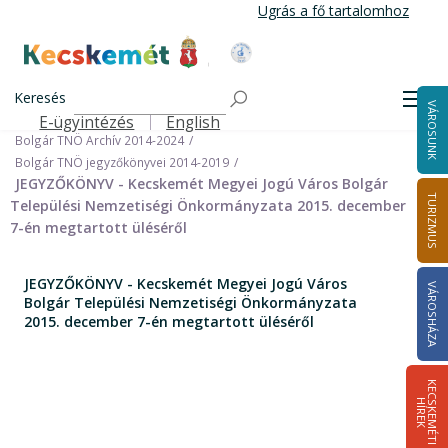
Ugrás
Ugrás a fő tartalomhoz
a
tartalomra
Kecskemét Város Honlapja
Címlap
Városháza
Önkormányzat
Keresés
Nemzetiségi Önkormányzatok
Men
VÁROSUNK
Bolgár Települési Nemzetiségi Önkormányzat
E-ügyintézés
English
Felső navigáció
Bolgár TNÖ Archív 2014-2024
Bolgár TNÖ jegyzőkönyvei 2014-2019
JEGYZŐKÖNYV - Kecskemét Megyei Jogú Város Bolgár
TURIZMUS
Települési Nemzetiségi Önkormányzata 2015. december
7-én megtartott üléséről
JEGYZŐKÖNYV - Kecskemét Megyei Jogú Város
VÁROSHÁZA
Bolgár Települési Nemzetiségi Önkormányzata
2015. december 7-én megtartott üléséről
K
E
C
S
K
E
M
É
T
I
Í
R
E
H
K