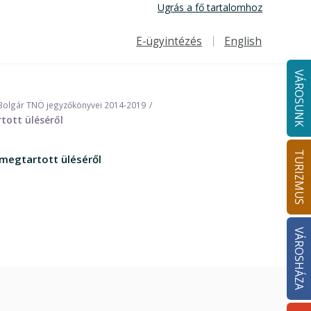
Ugrás a fő tartalomhoz
E-ügyintézés
English
Felső navigáció
VÁROSUNK
Bolgár TNÖ jegyzőkönyvei 2014-2019
ott üléséről
TURIZMUS
megtartott üléséről
VÁROSHÁZA