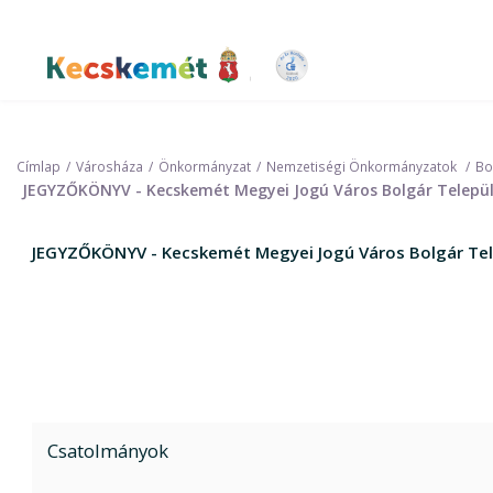
Ugrás
a
tartalomra
Kecskemét Város Honlapja
Címlap
Városháza
Önkormányzat
Nemzetiségi Önkormányzatok
Bo
JEGYZŐKÖNYV - Kecskemét Megyei Jogú Város Bolgár Települ
JEGYZŐKÖNYV - Kecskemét Megyei Jogú Város Bolgár Tel
Csatolmányok