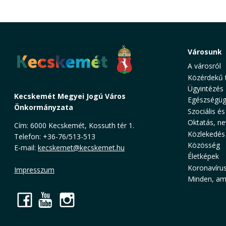
Városunk
A városról
Közérdekű 
Ügyintézés
Kecskemét Megyei Jogú Város
Egészségüg
Önkormányzata
Szociális és
Oktatás, ne
Cím: 6000 Kecskemét, Kossuth tér 1.
Közlekedés
Telefon: +36-76/513-513
Közösség
E-mail:
kecskemet@kecskemet.hu
Életképek
Koronavíru
Impresszum
Minden, ami
Facebook
YouTube
Instagram
Cookie Consent plugin for the EU cookie l