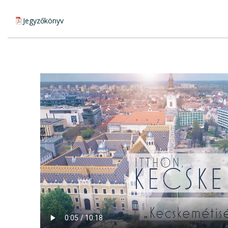
pdf csatolmány:
Jegyzőkönyv