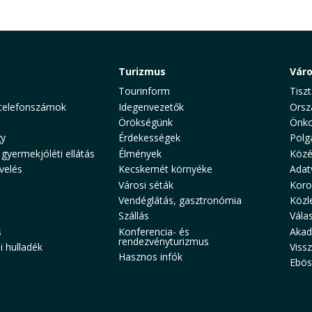
Turizmus
Vár
Tourinform
Tiszt
telefonszámok
Idegenvezetők
Orsz
Örökségünk
Önko
y
Érdekességek
Polg
 gyermekjóléti ellátás
Élmények
Közé
velés
Kecskemét környéke
Adat
Városi séták
Koro
Vendéglátás, gasztronómia
Közl
Szállás
Vála
s
Konferencia- és
Akad
rendezvényturizmus
 hulladék
Viss
Hasznos infók
Ebös
aw