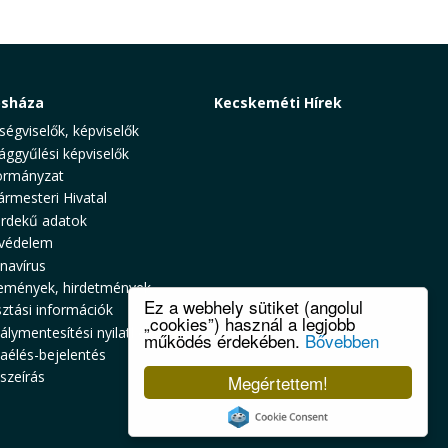
osháza
Kecskeméti Hírek
ségviselők, képviselők
ággyűlési képviselők
rmányzat
ármesteri Hivatal
rdekű adatok
védelem
navírus
emények, hirdetmények
Ez a webhely sütiket (angolul
sztási információk
„cookies”) használ a legjobb
álymentesítési nyilatkozat
működés érdekében.
Bővebben
zaélés-bejelentés
szeírás
Megértettem!