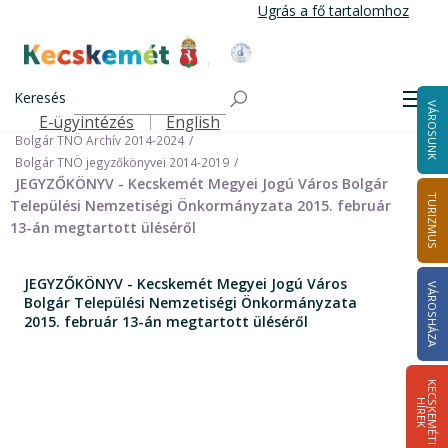
Ugrás
Ugrás a fő tartalomhoz
a
tartalomra
Kecskemét Város Honlapja
Címlap
Városháza
Önkormányzat
Keresés
Nemzetiségi Önkormányzatok
Men
VÁROSUNK
Bolgár Települési Nemzetiségi Önkormányzat
E-ügyintézés
English
Felső navigáció
Bolgár TNÖ Archív 2014-2024
Bolgár TNÖ jegyzőkönyvei 2014-2019
JEGYZŐKÖNYV - Kecskemét Megyei Jogú Város Bolgár
TURIZMUS
Települési Nemzetiségi Önkormányzata 2015. február
13-án megtartott üléséről
JEGYZŐKÖNYV - Kecskemét Megyei Jogú Város
VÁROSHÁZA
Bolgár Települési Nemzetiségi Önkormányzata
2015. február 13-án megtartott üléséről
K
E
C
S
K
E
M
É
T
I
Í
R
E
H
K