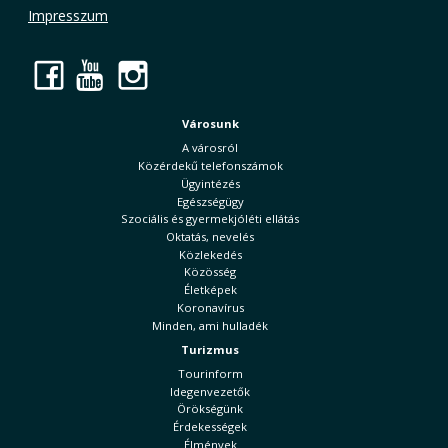
Impresszum
Facebook
YouTube
Instagram
Városunk
A városról
Közérdekű telefonszámok
Ügyintézés
Egészségügy
Szociális és gyermekjóléti ellátás
Oktatás, nevelés
Közlekedés
Közösség
Életképek
Koronavírus
Minden, ami hulladék
Turizmus
Tourinform
Idegenvezetők
Örökségünk
Érdekességek
Élmények