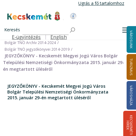
Ugrás
Ugrás a fő tartalomhoz
a
tartalomra
Kecskemét Város Honlapja
Címlap
Városháza
Önkormányzat
Keresés
Nemzetiségi Önkormányzatok
Men
VÁROSUNK
Bolgár Települési Nemzetiségi Önkormányzat
E-ügyintézés
English
Felső navigáció
Bolgár TNÖ Archív 2014-2024
Bolgár TNÖ jegyzőkönyvei 2014-2019
JEGYZŐKÖNYV - Kecskemét Megyei Jogú Város Bolgár
TURIZMUS
Települési Nemzetiségi Önkormányzata 2015. január 29-
én megtartott üléséről
JEGYZŐKÖNYV - Kecskemét Megyei Jogú Város
VÁROSHÁZA
Bolgár Települési Nemzetiségi Önkormányzata
2015. január 29-én megtartott üléséről
K
E
C
S
K
E
M
É
T
I
Í
R
E
H
K