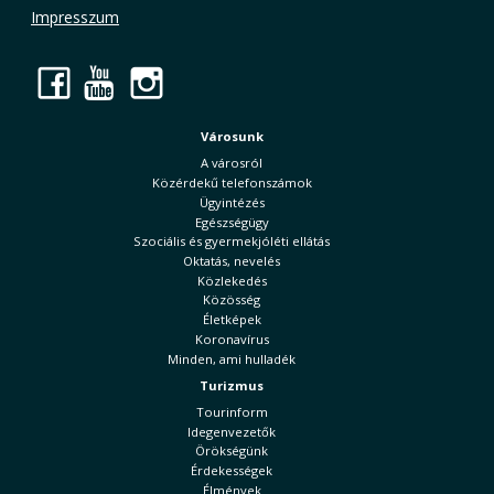
Impresszum
Facebook
YouTube
Instagram
Városunk
A városról
Közérdekű telefonszámok
Ügyintézés
Egészségügy
Szociális és gyermekjóléti ellátás
Oktatás, nevelés
Közlekedés
Közösség
Életképek
Koronavírus
Minden, ami hulladék
Turizmus
Tourinform
Idegenvezetők
Örökségünk
Érdekességek
Élmények