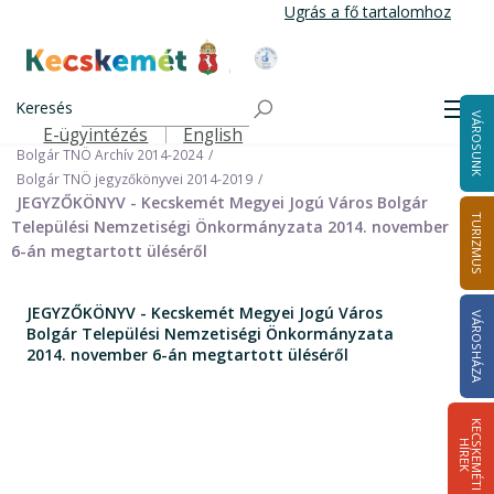
Ugrás
Ugrás a fő tartalomhoz
a
tartalomra
Kecskemét Város Honlapja
Címlap
Városháza
Önkormányzat
Keresés
Nemzetiségi Önkormányzatok
Men
VÁROSUNK
Bolgár Települési Nemzetiségi Önkormányzat
E-ügyintézés
English
Felső navigáció
Bolgár TNÖ Archív 2014-2024
Bolgár TNÖ jegyzőkönyvei 2014-2019
JEGYZŐKÖNYV - Kecskemét Megyei Jogú Város Bolgár
TURIZMUS
Települési Nemzetiségi Önkormányzata 2014. november
6-án megtartott üléséről
JEGYZŐKÖNYV - Kecskemét Megyei Jogú Város
VÁROSHÁZA
Bolgár Települési Nemzetiségi Önkormányzata
2014. november 6-án megtartott üléséről
K
E
C
S
K
E
M
É
T
I
Í
R
E
H
K