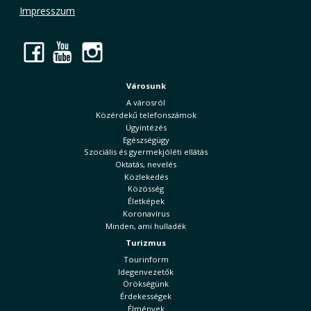
Impresszum
Facebook
YouTube
Instagram
Városunk
A városról
Közérdekű telefonszámok
Ügyintézés
Egészségügy
Szociális és gyermekjóléti ellátás
Oktatás, nevelés
Közlekedés
Közösség
Életképek
Koronavírus
Minden, ami hulladék
Turizmus
Tourinform
Idegenvezetők
Örökségünk
Érdekességek
Élmények