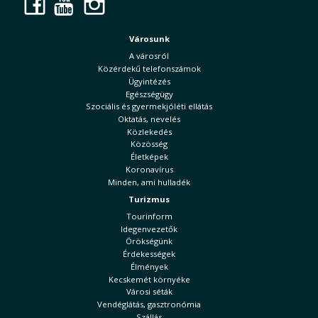
Facebook
YouTube
Instagram
Városunk
A városról
Közérdekű telefonszámok
Ügyintézés
Egészségügy
Szociális és gyermekjóléti ellátás
Oktatás, nevelés
Közlekedés
Közösség
Életképek
Koronavírus
Minden, ami hulladék
Turizmus
Tourinform
Idegenvezetők
Örökségünk
Érdekességek
Élmények
Kecskemét környéke
Városi séták
Vendéglátás, gasztronómia
Szállás