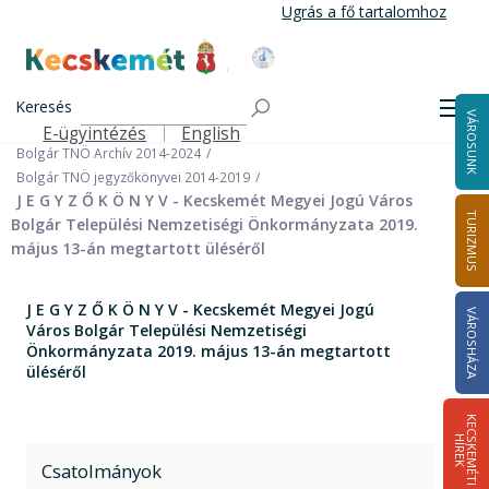
Ugrás
Ugrás a fő tartalomhoz
a
tartalomra
Kecskemét Város Honlapja
Címlap
Városháza
Önkormányzat
Keresés
Nemzetiségi Önkormányzatok
Men
VÁROSUNK
Bolgár Települési Nemzetiségi Önkormányzat
E-ügyintézés
English
Felső navigáció
Bolgár TNÖ Archív 2014-2024
Bolgár TNÖ jegyzőkönyvei 2014-2019
J E G Y Z Ő K Ö N Y V - Kecskemét Megyei Jogú Város
TURIZMUS
Bolgár Települési Nemzetiségi Önkormányzata 2019.
május 13-án megtartott üléséről
J E G Y Z Ő K Ö N Y V - Kecskemét Megyei Jogú
VÁROSHÁZA
Város Bolgár Települési Nemzetiségi
Önkormányzata 2019. május 13-án megtartott
üléséről
K
E
C
S
K
E
M
É
T
I
Í
R
E
H
K
Csatolmányok