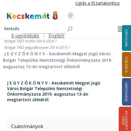
Ugrás
Ugrás a fő tartalomhoz
a
tartalomra
Kecskemét Város Honlapja
Címlap
Városháza
Önkormányzat
Keresés
Nemzetiségi Önkormányzatok
Men
VÁROSUNK
Bolgár Települési Nemzetiségi Önkormányzat
E-ügyintézés
English
Felső navigáció
Bolgár TNÖ Archív 2014-2024
Bolgár TNÖ jegyzőkönyvei 2014-2019
J E G Y Z Ő K Ö N Y V - Kecskemét Megyei Jogú Város
TURIZMUS
Bolgár Települési Nemzetiségi Önkormányzata 2019.
augusztus 13-án megtartott üléséről
J E G Y Z Ő K Ö N Y V - Kecskemét Megyei Jogú
VÁROSHÁZA
Város Bolgár Települési Nemzetiségi
Önkormányzata 2019. augusztus 13-án
megtartott üléséről
K
E
C
S
K
E
M
É
T
I
Í
R
E
H
K
Csatolmányok