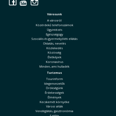
Facebook
YouTube
Instagram
Városunk
A városról
Közérdekű telefonszámok
Ügyintézés
Egészségügy
Szociális és gyermekjóléti ellátás
Oktatás, nevelés
Közlekedés
Közösség
Életképek
Koronavírus
Minden, ami hulladék
Turizmus
Tourinform
Idegenvezetők
Örökségünk
Érdekességek
Élmények
Kecskemét környéke
Városi séták
Vendéglátás, gasztronómia
Szállás