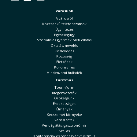
Városunk
A városról
Közérdekű telefonszámok
Ügyintézés
Egészségügy
Szociális és gyermekjóléti ellátás
Oktatás, nevelés
Közlekedés
Közösség
Életképek
Koronavírus
Minden, ami hulladék
Turizmus
Tourinform
Idegenvezetők
Örökségünk
Érdekességek
Élmények
Kecskemét környéke
Városi séták
Vendéglátás, gasztronómia
Szállás
Konferencia- és rendezvényturizmus