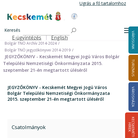
Ugrás
Ugrás a fő tartalomhoz
a
tartalomra
Kecskemét Város Honlapja
Címlap
Városháza
Önkormányzat
Keresés
Nemzetiségi Önkormányzatok
Men
VÁROSUNK
Bolgár Települési Nemzetiségi Önkormányzat
E-ügyintézés
English
Felső navigáció
Bolgár TNÖ Archív 2014-2024
Bolgár TNÖ jegyzőkönyvei 2014-2019
JEGYZŐKÖNYV - Kecskemét Megyei Jogú Város Bolgár
TURIZMUS
Települési Nemzetiségi Önkormányzata 2015.
szeptember 21-én megtartott üléséről
JEGYZŐKÖNYV - Kecskemét Megyei Jogú Város
VÁROSHÁZA
Bolgár Települési Nemzetiségi Önkormányzata
2015. szeptember 21-én megtartott üléséről
K
E
C
S
K
E
M
É
T
I
Í
R
E
H
K
Csatolmányok