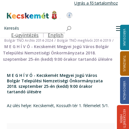
Ugrás
Ugrás a fő tartalomhoz
a
tartalomra
Kecskemét Város Honlapja
Címlap
Városháza
Önkormányzat
Keresés
Nemzetiségi Önkormányzatok
Men
VÁROSUNK
Bolgár Települési Nemzetiségi Önkormányzat
E-ügyintézés
English
Felső navigáció
Bolgár TNÖ Archív 2014-2024
Bolgár TNÖ meghívói 2014-2019
M E G H Í V Ó - Kecskemét Megyei Jogú Város Bolgár
Települési Nemzetiségi Önkormányzata 2018.
TURIZMUS
szeptember 25-én (kedd) 9:00 órakor tartandó ülésére
M E G H Í V Ó - Kecskemét Megyei Jogú Város
Bolgár Települési Nemzetiségi Önkormányzata
VÁROSHÁZA
2018. szeptember 25-én (kedd) 9:00 órakor
tartandó ülésére
Az ülés helye: Kecskemét, Kossuth tér 1. félemelet 5/1.
K
E
C
S
K
E
M
É
T
I
Í
R
E
H
K