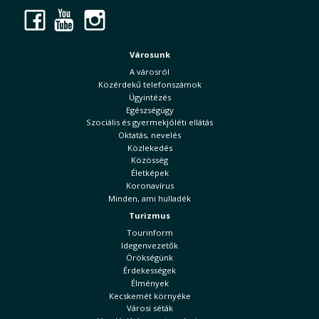
Facebook
YouTube
Instagram
Városunk
A városról
Közérdekű telefonszámok
Ügyintézés
Egészségügy
Szociális és gyermekjóléti ellátás
Oktatás, nevelés
Közlekedés
Közösség
Életképek
Koronavírus
Minden, ami hulladék
Turizmus
Tourinform
Idegenvezetők
Örökségünk
Érdekességek
Élmények
Kecskemét környéke
Városi séták