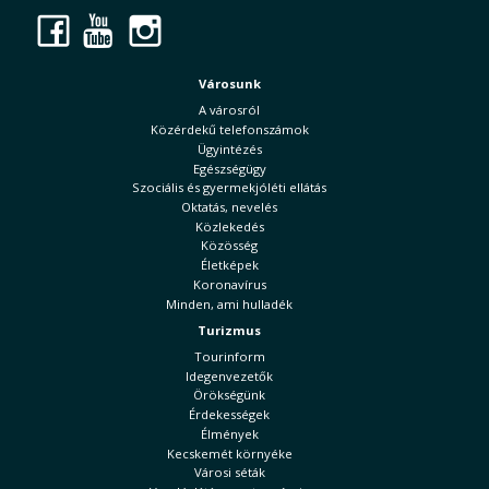
Facebook
YouTube
Instagram
Városunk
A városról
Közérdekű telefonszámok
Ügyintézés
Egészségügy
Szociális és gyermekjóléti ellátás
Oktatás, nevelés
Közlekedés
Közösség
Életképek
Koronavírus
Minden, ami hulladék
Turizmus
Tourinform
Idegenvezetők
Örökségünk
Érdekességek
Élmények
Kecskemét környéke
Városi séták