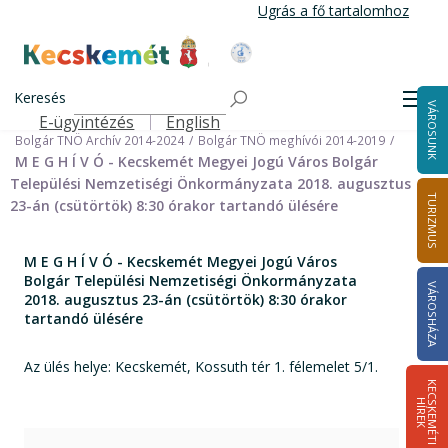
Ugrás
Ugrás a fő tartalomhoz
a
tartalomra
Kecskemét Város Honlapja
Címlap
Városháza
Önkormányzat
Keresés
Nemzetiségi Önkormányzatok
Men
VÁROSUNK
Bolgár Települési Nemzetiségi Önkormányzat
E-ügyintézés
English
Felső navigáció
Bolgár TNÖ Archív 2014-2024
Bolgár TNÖ meghívói 2014-2019
M E G H Í V Ó - Kecskemét Megyei Jogú Város Bolgár
Települési Nemzetiségi Önkormányzata 2018. augusztus
TURIZMUS
23-án (csütörtök) 8:30 órakor tartandó ülésére
M E G H Í V Ó - Kecskemét Megyei Jogú Város
Bolgár Települési Nemzetiségi Önkormányzata
VÁROSHÁZA
2018. augusztus 23-án (csütörtök) 8:30 órakor
tartandó ülésére
Az ülés helye: Kecskemét, Kossuth tér 1. félemelet 5/1.
K
E
C
S
K
E
M
É
T
I
Í
R
E
H
K