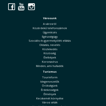
Facebook
YouTube
Instagram
Városunk
A városról
Közérdekű telefonszámok
Ügyintézés
Egészségügy
Szociális és gyermekjóléti ellátás
Oktatás, nevelés
Közlekedés
Közösség
Életképek
Koronavírus
Minden, ami hulladék
Turizmus
Tourinform
Idegenvezetők
Örökségünk
Érdekességek
Élmények
Kecskemét környéke
Városi séták