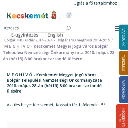
Ugrás
Ugrás a fő tartalomhoz
a
tartalomra
Kecskemét Város Honlapja
Címlap
Városháza
Önkormányzat
Keresés
Nemzetiségi Önkormányzatok
Men
VÁROSUNK
Bolgár Települési Nemzetiségi Önkormányzat
E-ügyintézés
English
Felső navigáció
Bolgár TNÖ Archív 2014-2024
Bolgár TNÖ meghívói 2014-2019
M E G H Í V Ó - Kecskemét Megyei Jogú Város Bolgár
Települési Nemzetiségi Önkormányzata 2018. május 28-
TURIZMUS
án (hétfő) 8:00 órakor tartandó ülésére
M E G H Í V Ó - Kecskemét Megyei Jogú Város
Bolgár Települési Nemzetiségi Önkormányzata
VÁROSHÁZA
2018. május 28-án (hétfő) 8:00 órakor tartandó
ülésére
Az ülés helye: Kecskemét, Kossuth tér 1. félemelet 5/1.
K
E
C
S
K
E
M
É
T
I
Í
R
E
H
K