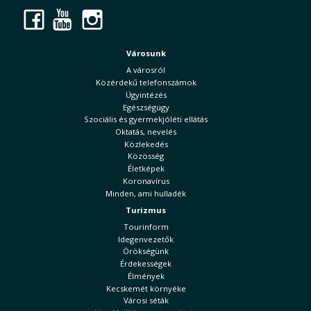
Facebook
YouTube
Instagram
Városunk
A városról
Közérdekű telefonszámok
Ügyintézés
Egészségügy
Szociális és gyermekjóléti ellátás
Oktatás, nevelés
Közlekedés
Közösség
Életképek
Koronavírus
Minden, ami hulladék
Turizmus
Tourinform
Idegenvezetők
Örökségünk
Érdekességek
Élmények
Kecskemét környéke
Városi séták