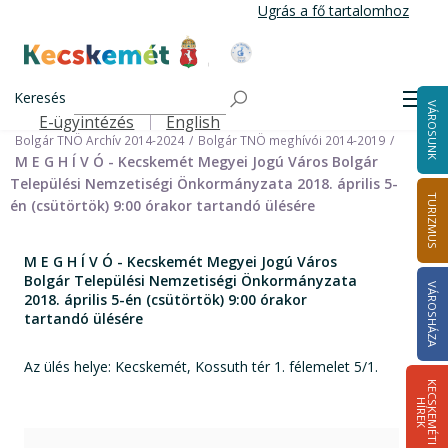
Ugrás
Ugrás a fő tartalomhoz
a
tartalomra
Kecskemét Város Honlapja
Címlap
Városháza
Önkormányzat
Keresés
Nemzetiségi Önkormányzatok
Men
VÁROSUNK
Bolgár Települési Nemzetiségi Önkormányzat
E-ügyintézés
English
Felső navigáció
Bolgár TNÖ Archív 2014-2024
Bolgár TNÖ meghívói 2014-2019
M E G H Í V Ó - Kecskemét Megyei Jogú Város Bolgár
Települési Nemzetiségi Önkormányzata 2018. április 5-
TURIZMUS
én (csütörtök) 9:00 órakor tartandó ülésére
M E G H Í V Ó - Kecskemét Megyei Jogú Város
Bolgár Települési Nemzetiségi Önkormányzata
VÁROSHÁZA
2018. április 5-én (csütörtök) 9:00 órakor
tartandó ülésére
Az ülés helye: Kecskemét, Kossuth tér 1. félemelet 5/1.
K
E
C
S
K
E
M
É
T
I
Í
R
E
H
K