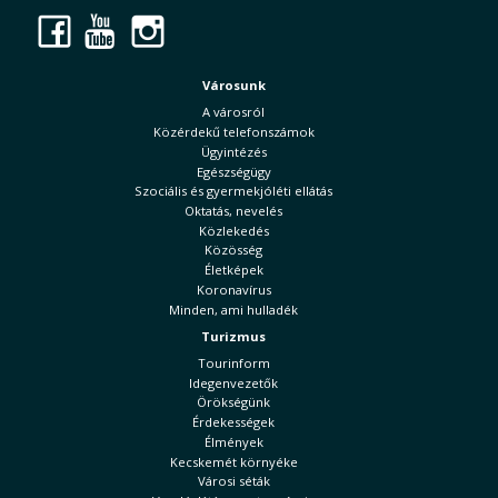
Facebook
YouTube
Instagram
Városunk
A városról
Közérdekű telefonszámok
Ügyintézés
Egészségügy
Szociális és gyermekjóléti ellátás
Oktatás, nevelés
Közlekedés
Közösség
Életképek
Koronavírus
Minden, ami hulladék
Turizmus
Tourinform
Idegenvezetők
Örökségünk
Érdekességek
Élmények
Kecskemét környéke
Városi séták