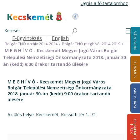
Ugrás
Ugrás a fő tartalomhoz
a
tartalomra
Kecskemét Város Honlapja
Címlap
Városháza
Önkormányzat
Keresés
Nemzetiségi Önkormányzatok
Men
VÁROSUNK
Bolgár Települési Nemzetiségi Önkormányzat
E-ügyintézés
English
Felső navigáció
Bolgár TNÖ Archív 2014-2024
Bolgár TNÖ meghívói 2014-2019
M E G H Í V Ó - Kecskemét Megyei Jogú Város Bolgár
Települési Nemzetiségi Önkormányzata 2018. január 30-
TURIZMUS
án (kedd) 9:00 órakor tartandó ülésére
M E G H Í V Ó - Kecskemét Megyei Jogú Város
Bolgár Települési Nemzetiségi Önkormányzata
VÁROSHÁZA
2018. január 30-án (kedd) 9:00 órakor tartandó
ülésére
Az ülés helye: Kecskemét, Kossuth tér 1. I/2.
K
E
C
S
K
E
M
É
T
I
Í
R
E
H
K