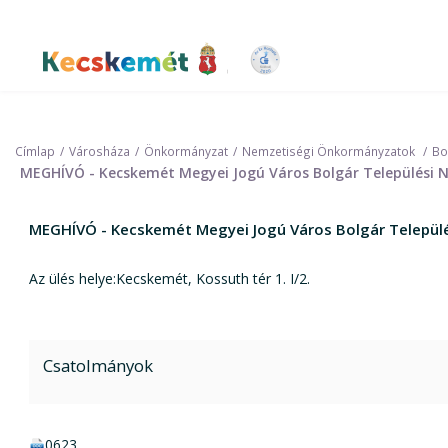
Ugrás
a
tartalomra
Kecskemét Város Honlapja
Címlap
Városháza
Önkormányzat
Nemzetiségi Önkormányzatok
Bo
MEGHÍVÓ - Kecskemét Megyei Jogú Város Bolgár Települési N
MEGHÍVÓ - Kecskemét Megyei Jogú Város Bolgár Települé
Az ülés helye:Kecskemét, Kossuth tér 1. I/2.
Csatolmányok
docx csatolmány:
0623