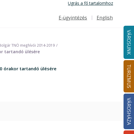
Ugrás a fő tartalomhoz
E-ügyintézés
English
Felső navigáció
VÁROSUNK
Bolgár TNÖ meghívói 2014-2019
r tartandó ülésére
TURIZMUS
0 órakor tartandó ülésére
VÁROSHÁZA