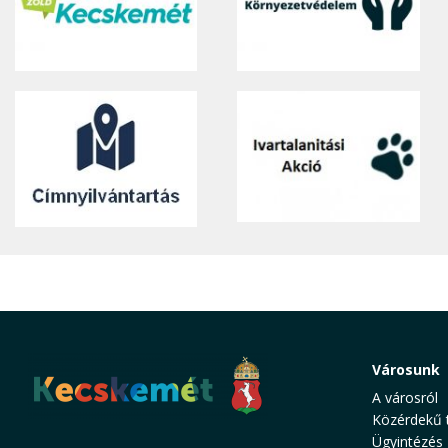
Városunk
A városról
Közérdekű 
Ügyintézés