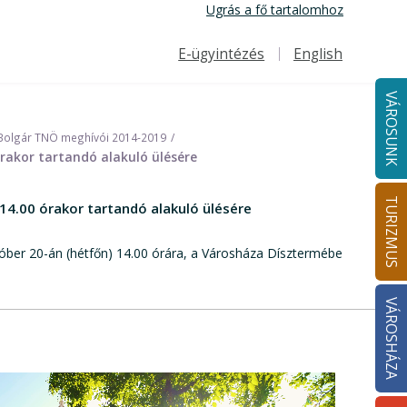
Ugrás a fő tartalomhoz
E-ügyintézés
English
Felső navigáció
VÁROSUNK
Bolgár TNÖ meghívói 2014-2019
rakor tartandó alakuló ülésére
TURIZMUS
4.00 órakor tartandó alakuló ülésére
tóber 20-án (hétfőn) 14.00 órára, a Városháza Dísztermébe
VÁROSHÁZA