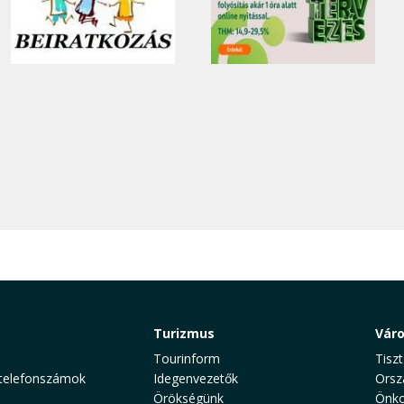
Turizmus
Vár
Tourinform
Tiszt
telefonszámok
Idegenvezetők
Orsz
Örökségünk
Önko