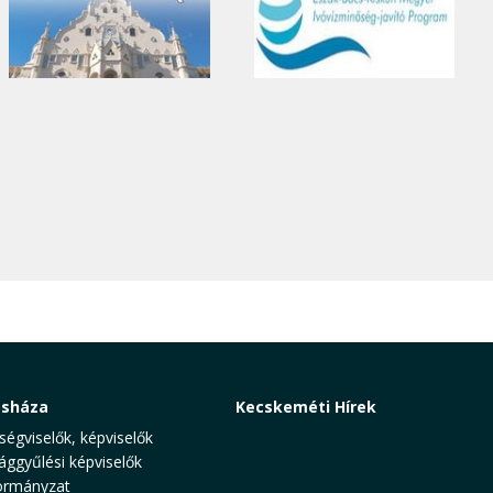
osháza
Kecskeméti Hírek
ségviselők, képviselők
ággyűlési képviselők
rmányzat