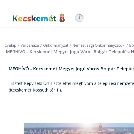
Ugrás
a
tartalomra
Kecskemét Város Honlapja
Címlap
Városháza
Önkormányzat
Nemzetiségi Önkormányzatok
Bo
MEGHÍVÓ - Kecskemét Megyei Jogú Város Bolgár Települési N
MEGHÍVÓ - Kecskemét Megyei Jogú Város Bolgár Települé
Tisztelt Képviselő Úr! Tisztelettel meghívom a települési nemz
(Kecskemét Kossuth tér 1.).