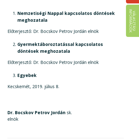
I
K
Nemzetiségi Nappal kapcsolatos döntések
V
Á
L
A
S
Z
T
Á
S
I
N
F
O
R
M
Á
C
I
Ó
meghozatala
Előterjesztő: Dr. Bocskov Petrov Jordán elnök
Gyermektáboroztatással kapcsolatos
döntések meghozatala
Előterjesztő: Dr. Bocskov Petrov Jordán elnök
Egyebek
Kecskemét, 2019. július 8.
Dr. Bocskov Petrov Jordán
sk.
elnök