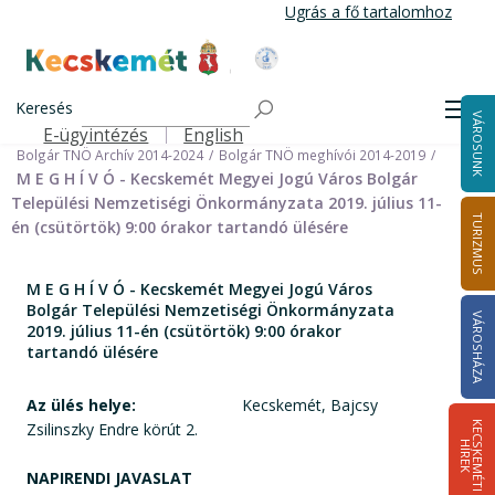
Ugrás
Ugrás a fő tartalomhoz
a
tartalomra
Kecskemét Város Honlapja
Címlap
Városháza
Önkormányzat
Keresés
Nemzetiségi Önkormányzatok
Men
VÁROSUNK
Bolgár Települési Nemzetiségi Önkormányzat
E-ügyintézés
English
Felső navigáció
Bolgár TNÖ Archív 2014-2024
Bolgár TNÖ meghívói 2014-2019
M E G H Í V Ó - Kecskemét Megyei Jogú Város Bolgár
Települési Nemzetiségi Önkormányzata 2019. július 11-
TURIZMUS
én (csütörtök) 9:00 órakor tartandó ülésére
M E G H Í V Ó - Kecskemét Megyei Jogú Város
Bolgár Települési Nemzetiségi Önkormányzata
VÁROSHÁZA
2019. július 11-én (csütörtök) 9:00 órakor
tartandó ülésére
Az ülés helye:
Kecskemét, Bajcsy
Zsilinszky Endre körút 2.
K
E
C
S
K
E
M
É
T
I
Í
R
E
H
K
NAPIRENDI JAVASLAT