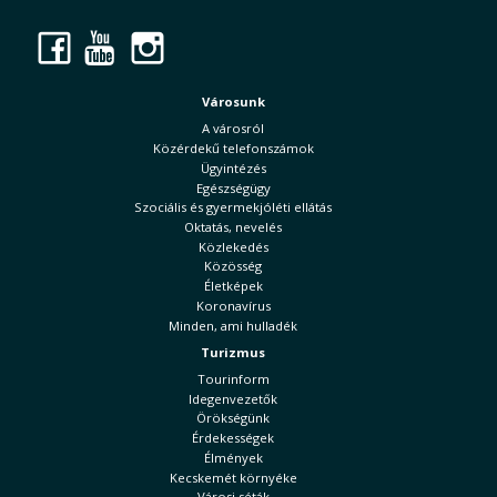
Facebook
YouTube
Instagram
Városunk
A városról
Közérdekű telefonszámok
Ügyintézés
Egészségügy
Szociális és gyermekjóléti ellátás
Oktatás, nevelés
Közlekedés
Közösség
Életképek
Koronavírus
Minden, ami hulladék
Turizmus
Tourinform
Idegenvezetők
Örökségünk
Érdekességek
Élmények
Kecskemét környéke
Városi séták