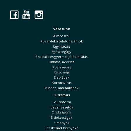
Facebook
YouTube
Instagram
Városunk
A városról
Közérdekű telefonszámok
Ügyintézés
Egészségügy
Szociális és gyermekjóléti ellátás
Oktatás, nevelés
Közlekedés
Közösség
Életképek
Koronavírus
Minden, ami hulladék
Turizmus
Tourinform
Idegenvezetők
Örökségünk
Érdekességek
Élmények
Kecskemét környéke