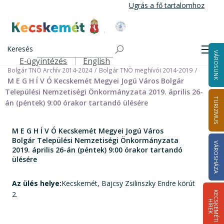
Ugrás
Ugrás a fő tartalomhoz
a
tartalomra
Kecskemét Város Honlapja
Címlap
Városháza
Önkormányzat
Keresés
Nemzetiségi Önkormányzatok
Men
VÁROSUNK
Bolgár Települési Nemzetiségi Önkormányzat
E-ügyintézés
English
Felső navigáció
Bolgár TNÖ Archív 2014-2024
Bolgár TNÖ meghívói 2014-2019
M E G H Í V Ó Kecskemét Megyei Jogú Város Bolgár
Települési Nemzetiségi Önkormányzata 2019. április 26-
TURIZMUS
án (péntek) 9:00 órakor tartandó ülésére
M E G H Í V Ó Kecskemét Megyei Jogú Város
Bolgár Települési Nemzetiségi Önkormányzata
VÁROSHÁZA
2019. április 26-án (péntek) 9:00 órakor tartandó
ülésére
Az ülés helye:
Kecskemét, Bajcsy Zsilinszky Endre körút
2.
K
E
C
S
K
E
M
É
T
I
Í
R
E
H
K