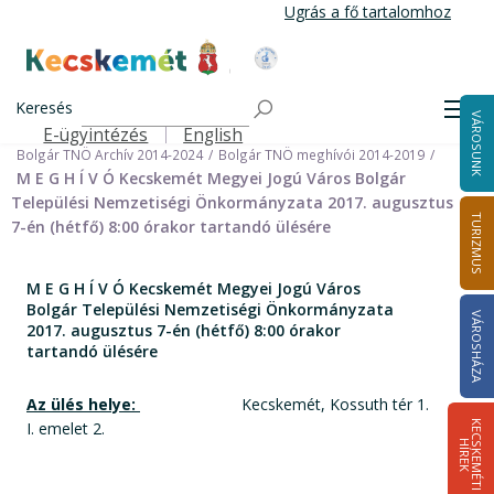
Ugrás
Ugrás a fő tartalomhoz
a
tartalomra
Kecskemét Város Honlapja
Címlap
Városháza
Önkormányzat
Keresés
Nemzetiségi Önkormányzatok
Men
VÁROSUNK
Bolgár Települési Nemzetiségi Önkormányzat
E-ügyintézés
English
Felső navigáció
Bolgár TNÖ Archív 2014-2024
Bolgár TNÖ meghívói 2014-2019
M E G H Í V Ó Kecskemét Megyei Jogú Város Bolgár
Települési Nemzetiségi Önkormányzata 2017. augusztus
TURIZMUS
7-én (hétfő) 8:00 órakor tartandó ülésére
M E G H Í V Ó Kecskemét Megyei Jogú Város
Bolgár Települési Nemzetiségi Önkormányzata
VÁROSHÁZA
2017. augusztus 7-én (hétfő) 8:00 órakor
tartandó ülésére
Az ülés helye:
Kecskemét, Kossuth tér 1.
I. emelet 2.
K
E
C
S
K
E
M
É
T
I
Í
R
E
H
K