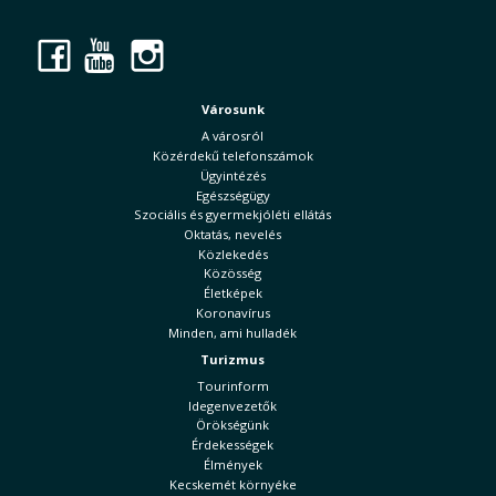
Facebook
YouTube
Instagram
Városunk
A városról
Közérdekű telefonszámok
Ügyintézés
Egészségügy
Szociális és gyermekjóléti ellátás
Oktatás, nevelés
Közlekedés
Közösség
Életképek
Koronavírus
Minden, ami hulladék
Turizmus
Tourinform
Idegenvezetők
Örökségünk
Érdekességek
Élmények
Kecskemét környéke