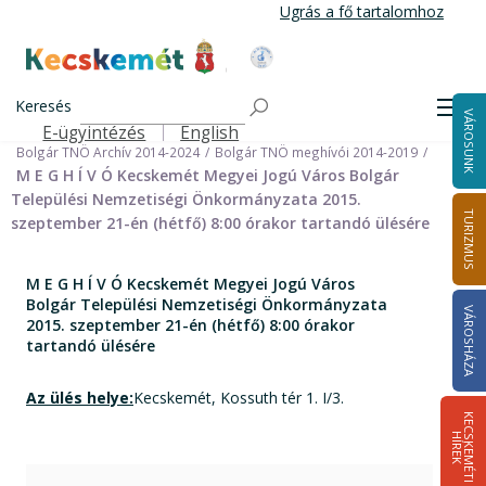
Ugrás
Ugrás a fő tartalomhoz
a
tartalomra
Kecskemét Város Honlapja
Címlap
Városháza
Önkormányzat
Keresés
Nemzetiségi Önkormányzatok
Men
VÁROSUNK
Bolgár Települési Nemzetiségi Önkormányzat
E-ügyintézés
English
Felső navigáció
Bolgár TNÖ Archív 2014-2024
Bolgár TNÖ meghívói 2014-2019
M E G H Í V Ó Kecskemét Megyei Jogú Város Bolgár
Települési Nemzetiségi Önkormányzata 2015.
TURIZMUS
szeptember 21-én (hétfő) 8:00 órakor tartandó ülésére
M E G H Í V Ó Kecskemét Megyei Jogú Város
Bolgár Települési Nemzetiségi Önkormányzata
VÁROSHÁZA
2015. szeptember 21-én (hétfő) 8:00 órakor
tartandó ülésére
Az ülés helye:
Kecskemét, Kossuth tér 1. I/3.
K
E
C
S
K
E
M
É
T
I
Í
R
E
H
K