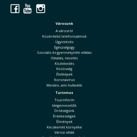
Facebook
YouTube
Instagram
Városunk
A városról
Közérdekű telefonszámok
Ügyintézés
Egészségügy
Szociális és gyermekjóléti ellátás
Oktatás, nevelés
Közlekedés
Közösség
Életképek
Koronavírus
Minden, ami hulladék
Turizmus
Tourinform
Idegenvezetők
Örökségünk
Érdekességek
Élmények
Kecskemét környéke
Városi séták