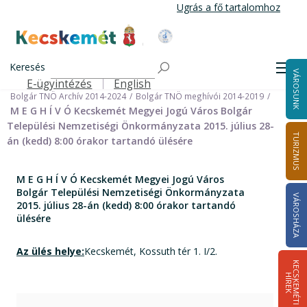
Ugrás
Ugrás a fő tartalomhoz
a
tartalomra
Kecskemét Város Honlapja
Címlap
Városháza
Önkormányzat
Keresés
Nemzetiségi Önkormányzatok
Men
VÁROSUNK
Bolgár Települési Nemzetiségi Önkormányzat
E-ügyintézés
English
Felső navigáció
Bolgár TNÖ Archív 2014-2024
Bolgár TNÖ meghívói 2014-2019
M E G H Í V Ó Kecskemét Megyei Jogú Város Bolgár
Települési Nemzetiségi Önkormányzata 2015. július 28-
TURIZMUS
án (kedd) 8:00 órakor tartandó ülésére
M E G H Í V Ó Kecskemét Megyei Jogú Város
Bolgár Települési Nemzetiségi Önkormányzata
VÁROSHÁZA
2015. július 28-án (kedd) 8:00 órakor tartandó
ülésére
Az ülés helye:
Kecskemét, Kossuth tér 1. I/2.
K
E
C
S
K
E
M
É
T
I
Í
R
E
H
K