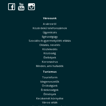
Facebook
YouTube
Instagram
Városunk
A városról
Közérdekű telefonszámok
Ügyintézés
Egészségügy
Szociális és gyermekjóléti ellátás
Oktatás, nevelés
Közlekedés
Közösség
Életképek
Koronavírus
Minden, ami hulladék
Turizmus
Tourinform
Idegenvezetők
Örökségünk
Érdekességek
Élmények
Kecskemét környéke
Városi séták