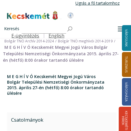
Ugrás
Ugrás a fő tartalomhoz
a
tartalomra
Kecskemét Város Honlapja
Címlap
Városháza
Önkormányzat
Keresés
Nemzetiségi Önkormányzatok
Men
VÁROSUNK
Bolgár Települési Nemzetiségi Önkormányzat
E-ügyintézés
English
Felső navigáció
Bolgár TNÖ Archív 2014-2024
Bolgár TNÖ meghívói 2014-2019
M E G H Í V Ó Kecskemét Megyei Jogú Város Bolgár
Települési Nemzetiségi Önkormányzata 2015. április 27-
TURIZMUS
én (hétfő) 8:00 órakor tartandó ülésére
M E G H Í V Ó Kecskemét Megyei Jogú Város
Bolgár Települési Nemzetiségi Önkormányzata
VÁROSHÁZA
2015. április 27-én (hétfő) 8:00 órakor tartandó
ülésére
K
E
C
S
K
E
M
É
T
I
Í
R
E
H
K
Csatolmányok