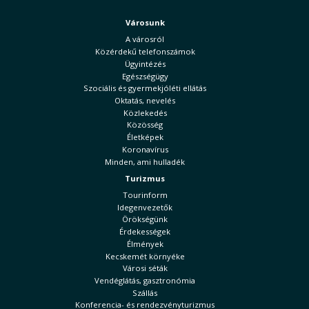
Városunk
A városról
Közérdekű telefonszámok
Ügyintézés
Egészségügy
Szociális és gyermekjóléti ellátás
Oktatás, nevelés
Közlekedés
Közösség
Életképek
Koronavírus
Minden, ami hulladék
Turizmus
Tourinform
Idegenvezetők
Örökségünk
Érdekességek
Élmények
Kecskemét környéke
Városi séták
Vendéglátás, gasztronómia
Szállás
Konferencia- és rendezvényturizmus