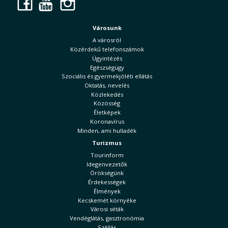
Facebook
YouTube
Instagram
Városunk
A városról
Közérdekű telefonszámok
Ügyintézés
Egészségügy
Szociális és gyermekjóléti ellátás
Oktatás, nevelés
Közlekedés
Közösség
Életképek
Koronavírus
Minden, ami hulladék
Turizmus
Tourinform
Idegenvezetők
Örökségünk
Érdekességek
Élmények
Kecskemét környéke
Városi séták
Vendéglátás, gasztronómia
Szállás