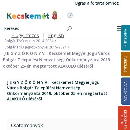
Ugrás
Ugrás a fő tartalomhoz
a
tartalomra
Kecskemét Város Honlapja
Címlap
Városháza
Önkormányzat
Keresés
Nemzetiségi Önkormányzatok
Men
VÁROSUNK
Bolgár Települési Nemzetiségi Önkormányzat
E-ügyintézés
English
Felső navigáció
Bolgár TNÖ Archív 2014-2024
Bolgár TNÖ jegyzőkönyvei 2019-2024
J E G Y Z Ő K Ö N Y V - Kecskemét Megyei Jogú Város
TURIZMUS
Bolgár Települési Nemzetiségi Önkormányzata 2019.
október 25-én megtartott ALAKULÓ üléséről
J E G Y Z Ő K Ö N Y V - Kecskemét Megyei Jogú
VÁROSHÁZA
Város Bolgár Települési Nemzetiségi
Önkormányzata 2019. október 25-én megtartott
ALAKULÓ üléséről
K
E
C
S
K
E
M
É
T
I
Í
R
E
H
K
Csatolmányok