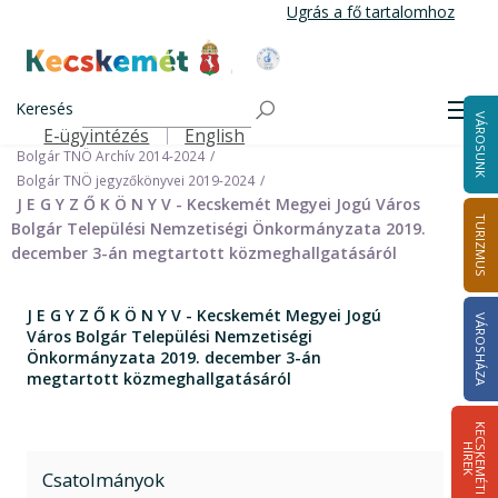
Ugrás
Ugrás a fő tartalomhoz
a
tartalomra
Kecskemét Város Honlapja
Címlap
Városháza
Önkormányzat
Keresés
Nemzetiségi Önkormányzatok
Men
VÁROSUNK
Bolgár Települési Nemzetiségi Önkormányzat
E-ügyintézés
English
Felső navigáció
Bolgár TNÖ Archív 2014-2024
Bolgár TNÖ jegyzőkönyvei 2019-2024
J E G Y Z Ő K Ö N Y V - Kecskemét Megyei Jogú Város
TURIZMUS
Bolgár Települési Nemzetiségi Önkormányzata 2019.
december 3-án megtartott közmeghallgatásáról
J E G Y Z Ő K Ö N Y V - Kecskemét Megyei Jogú
VÁROSHÁZA
Város Bolgár Települési Nemzetiségi
Önkormányzata 2019. december 3-án
megtartott közmeghallgatásáról
K
E
C
S
K
E
M
É
T
I
Í
R
E
H
K
Csatolmányok