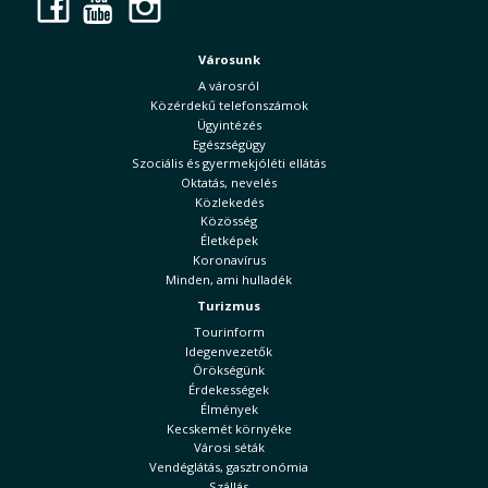
Facebook
YouTube
Instagram
Városunk
A városról
Közérdekű telefonszámok
Ügyintézés
Egészségügy
Szociális és gyermekjóléti ellátás
Oktatás, nevelés
Közlekedés
Közösség
Életképek
Koronavírus
Minden, ami hulladék
Turizmus
Tourinform
Idegenvezetők
Örökségünk
Érdekességek
Élmények
Kecskemét környéke
Városi séták
Vendéglátás, gasztronómia
Szállás