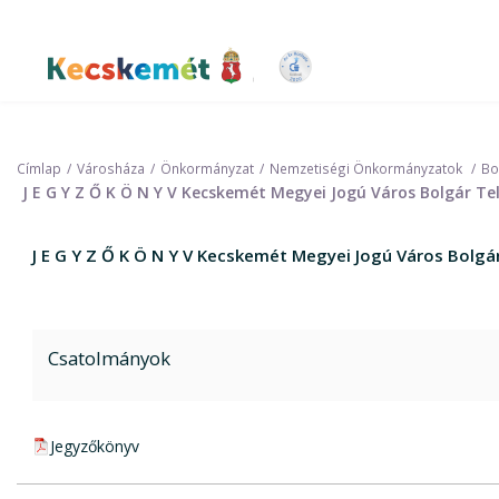
Ugrás
a
tartalomra
Kecskemét Város Honlapja
Címlap
Városháza
Önkormányzat
Nemzetiségi Önkormányzatok
Bo
J E G Y Z Ő K Ö N Y V Kecskemét Megyei Jogú Város Bolgár T
J E G Y Z Ő K Ö N Y V Kecskemét Megyei Jogú Város Bolg
Csatolmányok
pdf csatolmány:
Jegyzőkönyv