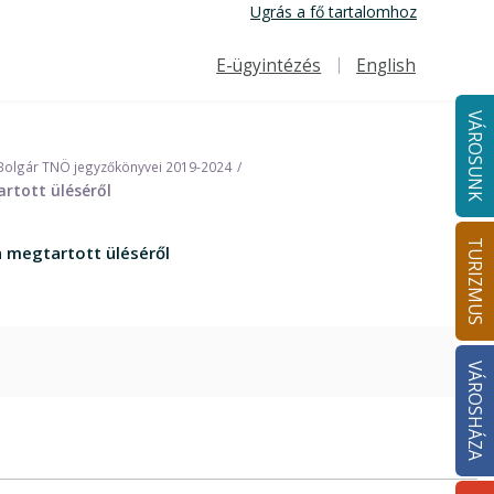
Ugrás a fő tartalomhoz
E-ügyintézés
English
Felső navigáció
VÁROSUNK
Bolgár TNÖ jegyzőkönyvei 2019-2024
rtott üléséről
TURIZMUS
n megtartott üléséről
VÁROSHÁZA